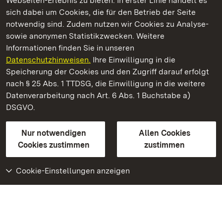
Webseiten-Erlebnis zu bieten. In erster Linie handelt es
Kommen. Staunen. Genießen.
sich dabei um Cookies, die für den Betrieb der Seite
notwendig sind. Zudem nutzen wir Cookies zu Analyse-
sowie anonymen Statistikzwecken. Weitere
Informationen finden Sie in unseren
Datenschutzhinweisen.
Ihre Einwilligung in die
Residenzschloss Ludwigsburg
Speicherung der Cookies und den Zugriff darauf erfolgt
nach § 25 Abs. 1 TTDSG, die Einwilligung in die weitere
Staatliche Schlösser und Gärten Baden-Württemberg
Datenverarbeitung nach Art. 6 Abs. 1 Buchstabe a)
DSGVO.
Kontakt
FAQ
Impressum
Datenschutz
Gebärdensprache
Leichte Sprache
Erklärung zur Barrierefreiheit
Nur notwendigen
Allen Cookies
BITV-konform (geprüfte Seiten)
Cookies zustimmen
zustimmen
Cookie-Einstellungen anzeigen
Weiteres
Portal
Monumente
Besuchen Sie uns auf
Facebook