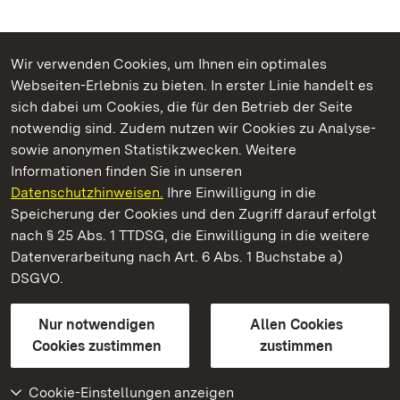
Wir verwenden Cookies, um Ihnen ein optimales
Webseiten-Erlebnis zu bieten. In erster Linie handelt es
Kommen. Staunen. Genießen.
sich dabei um Cookies, die für den Betrieb der Seite
notwendig sind. Zudem nutzen wir Cookies zu Analyse-
sowie anonymen Statistikzwecken. Weitere
Informationen finden Sie in unseren
Datenschutzhinweisen.
Ihre Einwilligung in die
Residenzschloss Ludwigsburg
Speicherung der Cookies und den Zugriff darauf erfolgt
nach § 25 Abs. 1 TTDSG, die Einwilligung in die weitere
Staatliche Schlösser und Gärten Baden-Württemberg
Datenverarbeitung nach Art. 6 Abs. 1 Buchstabe a)
DSGVO.
Kontakt
FAQ
Impressum
Datenschutz
Gebärdensprache
Leichte Sprache
Erklärung zur Barrierefreiheit
Nur notwendigen
Allen Cookies
BITV-konform (geprüfte Seiten)
Cookies zustimmen
zustimmen
Cookie-Einstellungen anzeigen
Weiteres