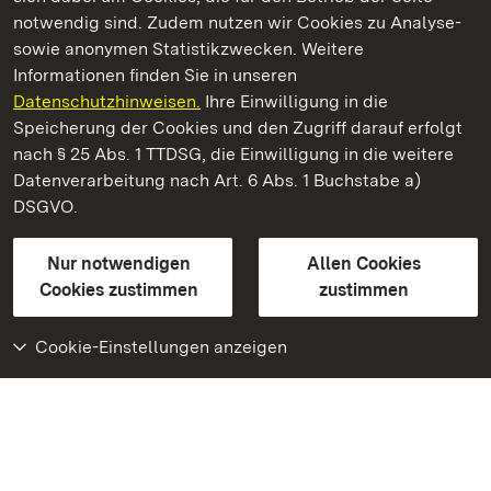
notwendig sind. Zudem nutzen wir Cookies zu Analyse-
sowie anonymen Statistikzwecken. Weitere
Informationen finden Sie in unseren
Datenschutzhinweisen.
Ihre Einwilligung in die
Residenzschloss Ludwigsburg
Speicherung der Cookies und den Zugriff darauf erfolgt
nach § 25 Abs. 1 TTDSG, die Einwilligung in die weitere
Staatliche Schlösser und Gärten Baden-Württemberg
Datenverarbeitung nach Art. 6 Abs. 1 Buchstabe a)
DSGVO.
Kontakt
FAQ
Impressum
Datenschutz
Gebärdensprache
Leichte Sprache
Erklärung zur Barrierefreiheit
Nur notwendigen
Allen Cookies
BITV-konform (geprüfte Seiten)
Cookies zustimmen
zustimmen
Cookie-Einstellungen anzeigen
Weiteres
Portal
Monumente
Besuchen Sie uns auf
Facebook
Besuchen Sie uns auf