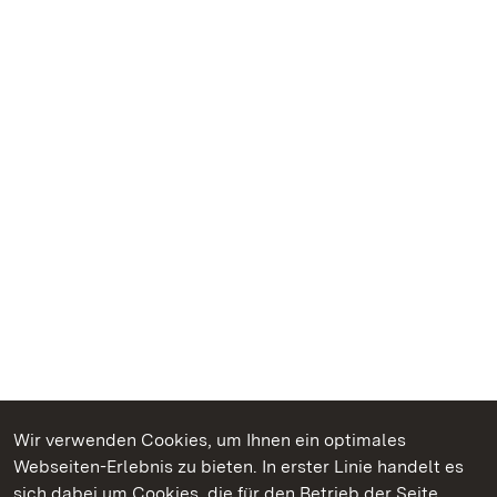
Wir verwenden Cookies, um Ihnen ein optimales
Webseiten-Erlebnis zu bieten. In erster Linie handelt es
Kommen. Staunen. Genießen.
sich dabei um Cookies, die für den Betrieb der Seite