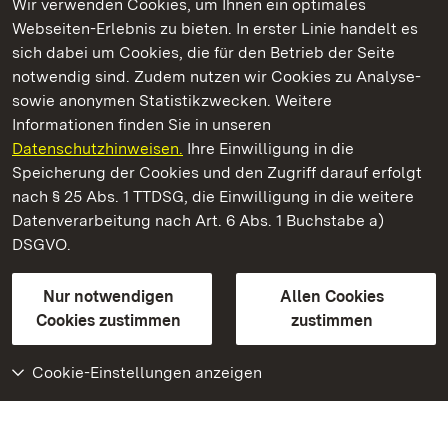
Wir verwenden Cookies, um Ihnen ein optimales
Webseiten-Erlebnis zu bieten. In erster Linie handelt es
Kommen. Staunen. Genießen.
sich dabei um Cookies, die für den Betrieb der Seite
notwendig sind. Zudem nutzen wir Cookies zu Analyse-
sowie anonymen Statistikzwecken. Weitere
Informationen finden Sie in unseren
Datenschutzhinweisen.
Ihre Einwilligung in die
Residenzschloss Ludwigsburg
Speicherung der Cookies und den Zugriff darauf erfolgt
nach § 25 Abs. 1 TTDSG, die Einwilligung in die weitere
Staatliche Schlösser und Gärten Baden-Württemberg
Datenverarbeitung nach Art. 6 Abs. 1 Buchstabe a)
DSGVO.
Kontakt
FAQ
Impressum
Datenschutz
Gebärdensprache
Leichte Sprache
Erklärung zur Barrierefreiheit
Nur notwendigen
Allen Cookies
BITV-konform (geprüfte Seiten)
Cookies zustimmen
zustimmen
Cookie-Einstellungen anzeigen
Weiteres
Portal
Monumente
Besuchen Sie uns auf