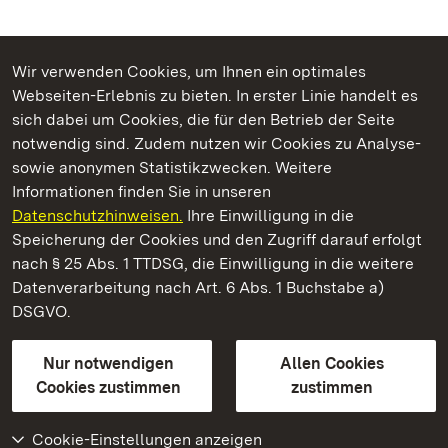
Wir verwenden Cookies, um Ihnen ein optimales
Webseiten-Erlebnis zu bieten. In erster Linie handelt es
Kommen. Staunen. Genießen.
sich dabei um Cookies, die für den Betrieb der Seite
notwendig sind. Zudem nutzen wir Cookies zu Analyse-
sowie anonymen Statistikzwecken. Weitere
Informationen finden Sie in unseren
Datenschutzhinweisen.
Ihre Einwilligung in die
Residenzschloss Ludwigsburg
Speicherung der Cookies und den Zugriff darauf erfolgt
nach § 25 Abs. 1 TTDSG, die Einwilligung in die weitere
Staatliche Schlösser und Gärten Baden-Württemberg
Datenverarbeitung nach Art. 6 Abs. 1 Buchstabe a)
DSGVO.
Kontakt
FAQ
Impressum
Datenschutz
Gebärdensprache
Leichte Sprache
Erklärung zur Barrierefreiheit
Nur notwendigen
Allen Cookies
BITV-konform (geprüfte Seiten)
Cookies zustimmen
zustimmen
Cookie-Einstellungen anzeigen
Weiteres