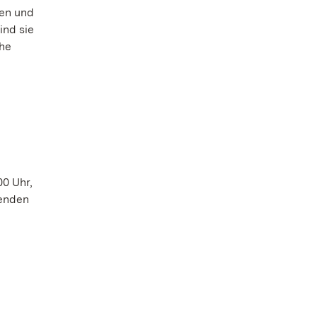
gen und
ind sie
che
00 Uhr,
nenden