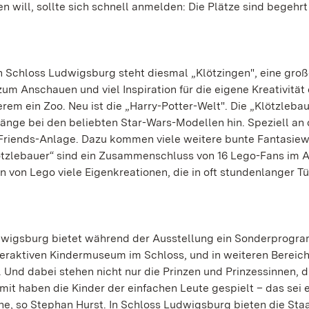
en will, sollte sich schnell anmelden: Die Plätze sind begehrt
 Schloss Ludwigsburg steht diesmal „Klötzingen", eine gro
um Anschauen und viel Inspiration für die eigene Kreativität
em ein Zoo. Neu ist die „Harry-Potter-Welt". Die „Klötzlebau
nge bei den beliebten Star-Wars-Modellen hin. Speziell an 
riends-Anlage. Dazu kommen viele weitere bunte Fantasiew
ötzlebauer“ sind ein Zusammenschluss von 16 Lego-Fans im A
n von Lego viele Eigenkreationen, die in oft stundenlanger Tü
igsburg bietet während der Ausstellung ein Sonderprogr
nteraktiven Kindermuseum im Schloss, und in weiteren Bereic
 Und dabei stehen nicht nur die Prinzen und Prinzessinnen, d
it haben die Kinder der einfachen Leute gespielt – das sei 
 so Stephan Hurst. In Schloss Ludwigsburg bieten die Staa