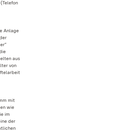
 (Telefon
ße Anlage
 der
er“
die
elten aus
lter von
ftelarbeit
amm mit
hen wie
ie im
eine der
tlichen