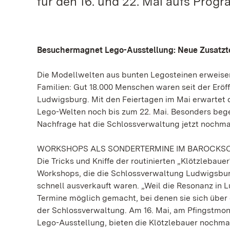
für den 16. und 22. Mai aufs Prog
Besuchermagnet Lego-Ausstellung: Neue Zusatzt
Die Modellwelten aus bunten Legosteinen erweisen 
Familien: Gut 18.000 Menschen waren seit der Eröf
Ludwigsburg. Mit den Feiertagen im Mai erwartet 
Lego-Welten noch bis zum 22. Mai. Besonders bege
Nachfrage hat die Schlossverwaltung jetzt nochmal
WORKSHOPS ALS SONDERTERMINE IM BAROCKS
Die Tricks und Kniffe der routinierten „Klötzlebaue
Workshops, die die Schlossverwaltung Ludwigsbu
schnell ausverkauft waren. „Weil die Resonanz in 
Termine möglich gemacht, bei denen sie sich über d
der Schlossverwaltung. Am 16. Mai, am Pfingstmon
Lego-Ausstellung, bieten die Klötzlebauer nochmal