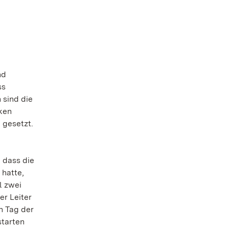
nd
ss
 sind die
ken
 gesetzt.
, dass die
hatte,
l zwei
er Leiter
n Tag der
starten