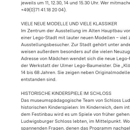
jeweils um 11, 12.30, 14 und 15.30 Uhr. Wer mitmach
+49(0)71 41.18 20 04).
VIELE NEUE MODELLE UND VIELE KLASSIKER
Im Zentrum der Ausstellung im Alten Hauptbau von
einer Lego-Stadt mit lauter neuen Modellen – viel z
Ausstellungsbesucher. Zur Stadt gehört unter ander
weisen außerdem besonders auf die vielen Neuzugä
Adresse von Mädchen wendet sich die neue Lego-F
der Werkstatt der Ulmer Lego-Baumeister. Die „Kl
14 bis 68 Jahren. Sie zeigen neben Originalmodelle
entstanden sind.
HISTORISCHE KINDERSPIELE IM SCHLOSS
Das museumspädagogische Team von Schloss Ludw
historischen Kinderspielen: Im Kinderreich, dem i
dem Festinbau wird es um Spiele von früher gehen.
Ludwigsburger Schloss lebten, im Mittelpunkt. Wom
spannenden Fragen, denen das Programm nachgehe,