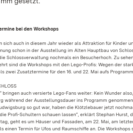
ramm gesetzt.
ermine bei den Workshops
sich auch in diesem Jahr wieder als Attraktion für Kinder u
fnung schon in der Ausstellung im Alten Hauptbau von Schlo
die Schlossverwaltung nochmals ein Besucherhoch. Zu sehen
hrt sind die Workshops mit den Lego-Profis: Wegen der star
s zwei Zusatztermine für den 16. und 22. Mai aufs Programm
CHLOSS
r“ bringen auch versierte Lego-Fans weiter: Kein Wunder also
rg während der Ausstellungsdauer ins Programm genommen 
Ludwigsburg so gut war, haben die Klötzlebauer jetzt nochma
ie Profi-Schultern schauen lassen“, erklärt Stephan Hurst, d
tag, geht es um Häuser und Fassaden, am 22. Mai, am letzte
s einen Termin für Ufos und Raumschiffe an. Die Workshops 