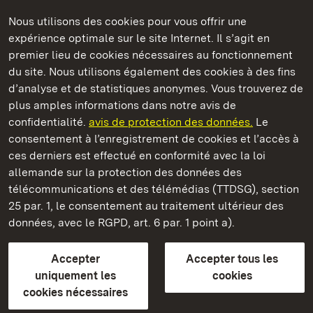
Nous utilisons des cookies pour vous offrir une
Châteaux et jardins publics du Bade-Wurtemberg
expérience optimale sur le site Internet. Il s’agit en
premier lieu de cookies nécessaires au fonctionnement
du site. Nous utilisons également des cookies à des fins
d’analyse et de statistiques anonymes. Vous trouverez de
plus amples informations dans notre avis de
Château résidentiel de Ludwigsburg
confidentialité.
avis de protection des données.
Le
consentement à l’enregistrement de cookies et l’accès à
Châteaux et jardins publics du Bade-Wurtemberg
ces derniers est effectué en conformité avec la loi
allemande sur la protection des données des
Contact et informations
FAQ et réponses
Mentions légales
télécommunications et des télémédias (TTDSG), section
Protection des données
25 par. 1, le consentement au traitement ultérieur des
Explications sur l’accessibilité
données, avec le RGPD, art. 6 par. 1 point a).
BITV-konform (geprüfte Seiten)
Accepter
Accepter tous les
plus loin
uniquement les
cookies
cookies nécessaires
Accueil
Monuments