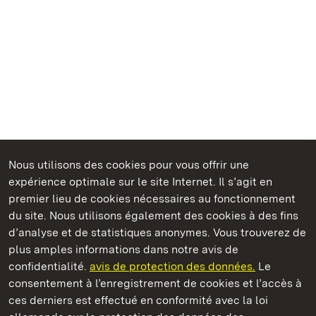
Nous utilisons des cookies pour vous offrir une
Châteaux et jardins publics du Bade-Wurtemberg
expérience optimale sur le site Internet. Il s’agit en
premier lieu de cookies nécessaires au fonctionnement
du site. Nous utilisons également des cookies à des fins
d’analyse et de statistiques anonymes. Vous trouverez de
plus amples informations dans notre avis de
Château résidentiel de Ludwigsburg
confidentialité.
avis de protection des données.
Le
consentement à l’enregistrement de cookies et l’accès à
Châteaux et jardins publics du Bade-Wurtemberg
ces derniers est effectué en conformité avec la loi