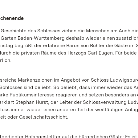
Wochenende
Geschichte des Schlosses ziehen die Menschen an: Auch di
 Gärten Baden-Württemberg deshalb wieder einen zusätzlic
stag begrüßt der erfahrene Baron von Bühler die Gäste im 
durch die privaten Räume des Herzogs Carl Eugen. Für beide
lich.
nsreiche Markenzeichen im Angebot von Schloss Ludwigsbur
Schlosses sind beliebt. So beliebt, dass immer wieder das 
tarke Publikumsinteresse reagieren und setzen besonders an
rklärt Stephan Hurst, der Leiter der Schlossverwaltung Lud
loss immer wieder einen anderen Teil der weitläufigen Anla
it oder Gesellschaftsschicht.
tgedienter Hofangestellter auf die bürgerlichen Gäste: Es ist