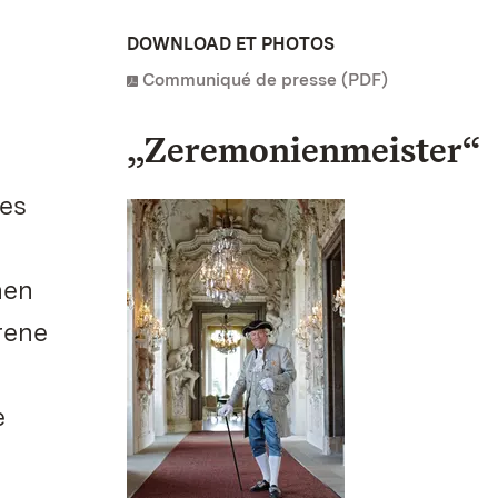
DOWNLOAD ET PHOTOS
Communiqué de presse (PDF)
„Zeremonienmeister“
ses
hen
rene
e