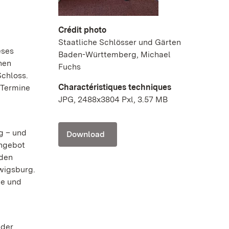
Crédit photo
Staatliche Schlösser und Gärten
eses
Baden-Württemberg, Michael
hen
Fuchs
Schloss.
Charactéristiques techniques
 Termine
JPG, 2488x3804 Pxl, 3.57 MB
g – und
Download
Angebot
 den
wigsburg.
ge und
 der