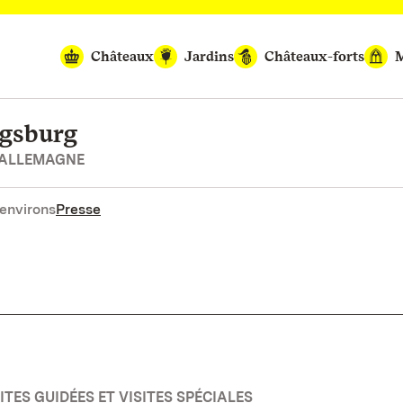
Châteaux
Jardins
Châteaux-forts
M
igsburg
’ALLEMAGNE
environs
Presse
TES GUIDÉES ET VISITES SPÉCIALES