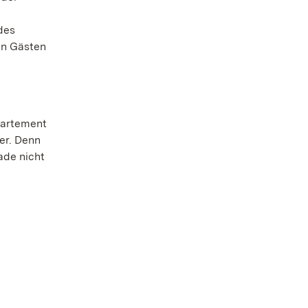
des
en Gästen
partement
er. Denn
ade nicht