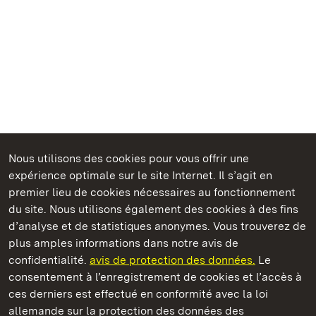
Nous utilisons des cookies pour vous offrir une
Châteaux et jardins publics du Bade-Wurtemberg
expérience optimale sur le site Internet. Il s’agit en
premier lieu de cookies nécessaires au fonctionnement
du site. Nous utilisons également des cookies à des fins
d’analyse et de statistiques anonymes. Vous trouverez de
plus amples informations dans notre avis de
Château résidentiel de Ludwigsburg
confidentialité.
avis de protection des données.
Le
consentement à l’enregistrement de cookies et l’accès à
Châteaux et jardins publics du Bade-Wurtemberg
ces derniers est effectué en conformité avec la loi
allemande sur la protection des données des
Contact et informations
FAQ et réponses
Mentions légales