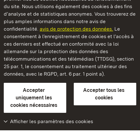
du site. Nous utilisons également des cookies à des fins
d’analyse et de statistiques anonymes. Vous trouverez de
plus amples informations dans notre avis de
Château résidentiel de Ludwigsburg
confidentialité.
avis de protection des données.
Le
consentement à l’enregistrement de cookies et l’accès à
Châteaux et jardins publics du Bade-Wurtemberg
ces derniers est effectué en conformité avec la loi
allemande sur la protection des données des
Contact et informations
FAQ et réponses
Mentions légales
télécommunications et des télémédias (TTDSG), section
Protection des données
25 par. 1, le consentement au traitement ultérieur des
Explications sur l’accessibilité
données, avec le RGPD, art. 6 par. 1 point a).
BITV-konform (geprüfte Seiten)
Accepter
Accepter tous les
plus loin
uniquement les
cookies
cookies nécessaires
Accueil
Monuments
Afficher les paramètres des cookies
Rendez-nous visite
sur Facebook
Rendez-nous visite