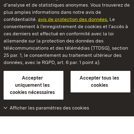
d’analyse et de statistiques anonymes. Vous trouverez de
plus amples informations dans notre avis de
Château résidentiel de Ludwigsburg
confidentialité.
avis de protection des données.
Le
consentement à l’enregistrement de cookies et l’accès à
Châteaux et jardins publics du Bade-Wurtemberg
ces derniers est effectué en conformité avec la loi
allemande sur la protection des données des
Contact et informations
FAQ et réponses
Mentions légales
télécommunications et des télémédias (TTDSG), section
Protection des données
25 par. 1, le consentement au traitement ultérieur des
Explications sur l’accessibilité
données, avec le RGPD, art. 6 par. 1 point a).
BITV-konform (geprüfte Seiten)
Accepter
Accepter tous les
plus loin
uniquement les
cookies
cookies nécessaires
Accueil
Monuments
Afficher les paramètres des cookies
Rendez-nous visite
sur Facebook
Rendez-nous visite
sur Instagram
Rendez-nous visite