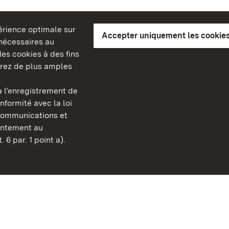
périence optimale sur
Accepter uniquement les cookies
s nécessaires au
es cookies à des fins
erez de plus amples
berg
 l’enregistrement de
Châteaux et jardins publ
nformité avec la loi
Bade-Wurtemberg
communications et
Contact et informations
sentement au
FAQ et réponses
 6 par. 1 point a).
Mentions légales
Protection des données
Explications sur l’accessi
BITV-konform (geprüfte S