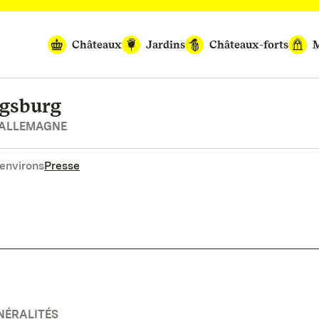
Châteaux
Jardins
Châteaux-forts
M
igsburg
’ALLEMAGNE
environs
Presse
NÉRALITÉS