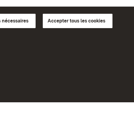
 nécessaires
Accepter tous les cookies
ics du
plus loin
Accueil
Monuments
Rendez-nous visite sur
Facebook
Rendez-nous visite sur
Instagram
bilité
Rendez-nous visite sur YouTube
eiten)
Découvrez nos applications
Google Play Store
App Store for iPhone