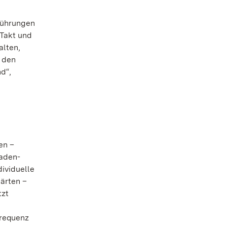
 Führungen
 Takt und
alten,
 den
d“,
en –
Baden-
ividuelle
ärten –
tzt
frequenz