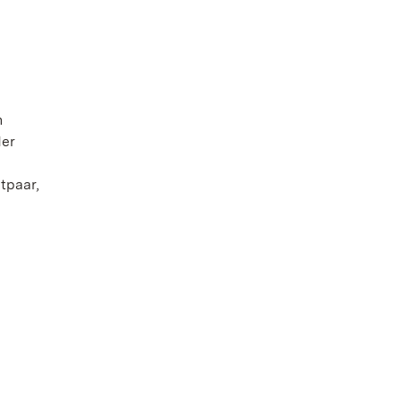
n
der
tpaar,