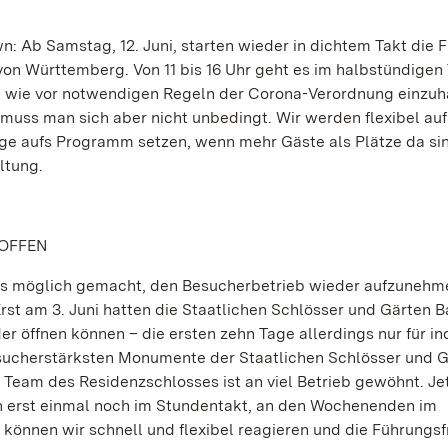
n: Ab Samstag, 12. Juni, starten wieder in dichtem Takt die
von Württemberg. Von 11 bis 16 Uhr geht es im halbstündigen
h wie vor notwendigen Regeln der Corona-Verordnung einzuh
uss man sich aber nicht unbedingt. Wir werden flexibel auf
e aufs Programm setzen, wenn mehr Gäste als Plätze da sin
ltung.
 OFFEN
 es möglich gemacht, den Besucherbetrieb wieder aufzunehm
st am 3. Juni hatten die Staatlichen Schlösser und Gärten 
 öffnen können – die ersten zehn Tage allerdings nur für ind
sucherstärksten Monumente der Staatlichen Schlösser und G
 Team des Residenzschlosses ist an viel Betrieb gewöhnt. Je
n erst einmal noch im Stundentakt, an den Wochenenden im
 können wir schnell und flexibel reagieren und die Führungs