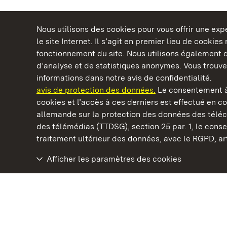
Nous utilisons des cookies pour vous offrir une ex
le site Internet. Il s’agit en premier lieu de cookie
fonctionnement du site. Nous utilisons également d
d’analyse et de statistiques anonymes. Vous trouv
Châteaux et jardins publics du Bade-Wurtem
informations dans notre avis de confidentialité.
avis de protection des données.
Le consentement à
cookies et l’accès à ces derniers est effectué en co
allemande sur la protection des données des télé
des télémédias (TTDSG), section 25 par. 1, le con
Château résidentiel de Ludwigsburg
traitement ultérieur des données, avec le RGPD, art.
Afficher les paramètres des cookies