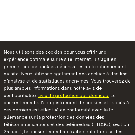
Nous utilisons des cookies pour vous offrir une
Châteaux et jardins publics du Bade-Wurtemberg
expérience optimale sur le site Internet. Il s’agit en
premier lieu de cookies nécessaires au fonctionnement
du site. Nous utilisons également des cookies à des fins
d’analyse et de statistiques anonymes. Vous trouverez de
plus amples informations dans notre avis de
Château résidentiel de Ludwigsburg
confidentialité.
avis de protection des données.
Le
consentement à l’enregistrement de cookies et l’accès à
Châteaux et jardins publics du Bade-Wurtemberg
ces derniers est effectué en conformité avec la loi
allemande sur la protection des données des
Contact et informations
FAQ et réponses
Mentions légales
télécommunications et des télémédias (TTDSG), section
Protection des données
25 par. 1, le consentement au traitement ultérieur des
Explications sur l’accessibilité