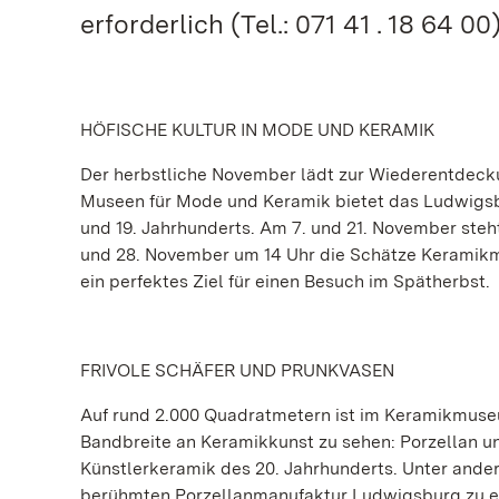
erforderlich (Tel.: 071 41 . 18 64 00)
HÖFISCHE KULTUR IN MODE UND KERAMIK
Der herbstliche November lädt zur Wiederentdeck
Museen für Mode und Keramik bietet das Ludwigsbur
und 19. Jahrhunderts. Am 7. und 21. November st
und 28. November um 14 Uhr die Schätze Keramik
ein perfektes Ziel für einen Besuch im Spätherbst.
FRIVOLE SCHÄFER UND PRUNKVASEN
Auf rund 2.000 Quadratmetern ist im Keramikmus
Bandbreite an Keramikkunst zu sehen: Porzellan un
Künstlerkeramik des 20. Jahrhunderts. Unter ande
berühmten Porzellanmanufaktur Ludwigsburg zu er