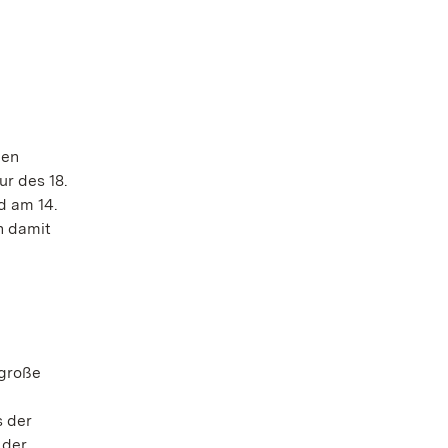
ßen
r des 18.
d am 14.
n damit
 große
s der
 der