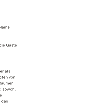
– Name
r
die Gäste
er als
gten von
 Räumen
d sowohl
he
h das