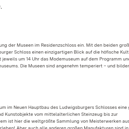
.
ung der Museen im Residenzschloss ein. Mit den beiden gro
ger Schloss einen einzigartigen Blick auf die höfische Kultu
eht jeweils um 14 Uhr das Modemuseum auf dem Programm un
museums. Die Museen sind angenehm temperiert – und bilde
eum im Neuen Hauptbau des Ludwigsburgers Schlosses eine
d Kunstobjekte vom mittelalterlichen Steinzeug bis zur
rem ist hier die weltgrößte Sammlung von Meisterwerken au
leben! Aber auch alle anderen großen Manufakturen sind in