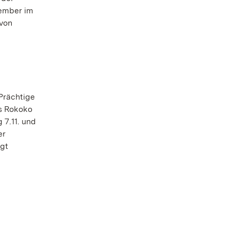
ember im
 von
Prächtige
s Rokoko
7.11. und
er
igt