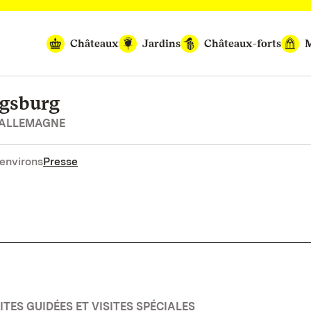
Châteaux
Jardins
Châteaux-forts
M
igsburg
’ALLEMAGNE
environs
Presse
TES GUIDÉES ET VISITES SPÉCIALES