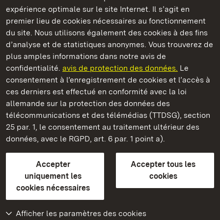
Châteaux et jardins publics du Bade-Wurtemberg
expérience optimale sur le site Internet. Il s’agit en
premier lieu de cookies nécessaires au fonctionnement
du site. Nous utilisons également des cookies à des fins
d’analyse et de statistiques anonymes. Vous trouverez de
plus amples informations dans notre avis de
Château résidentiel de Ludwigsburg
confidentialité.
avis de protection des données.
Le
consentement à l’enregistrement de cookies et l’accès à
Châteaux et jardins publics du Bade-Wurtemberg
ces derniers est effectué en conformité avec la loi
allemande sur la protection des données des
Contact et informations
FAQ et réponses
Mentions légales
télécommunications et des télémédias (TTDSG), section
Protection des données
25 par. 1, le consentement au traitement ultérieur des
Explications sur l’accessibilité
données, avec le RGPD, art. 6 par. 1 point a).
BITV-konform (geprüfte Seiten)
Accepter
Accepter tous les
plus loin
uniquement les
cookies
cookies nécessaires
Accueil
Monuments
Afficher les paramètres des cookies
Rendez-nous visite