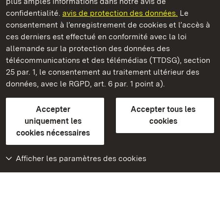
plus amples informations dans notre avis de
Château résidentiel de Ludwigsburg
confidentialité.
avis de protection des données.
Le
consentement à l’enregistrement de cookies et l’accès à
Châteaux et jardins publics du Bade-Wurtemberg
ces derniers est effectué en conformité avec la loi
allemande sur la protection des données des
Contact et informations
FAQ et réponses
Mentions légales
télécommunications et des télémédias (TTDSG), section
Protection des données
25 par. 1, le consentement au traitement ultérieur des
Explications sur l’accessibilité
données, avec le RGPD, art. 6 par. 1 point a).
BITV-konform (geprüfte Seiten)
Accepter
Accepter tous les
plus loin
uniquement les
cookies
cookies nécessaires
Accueil
Monuments
Afficher les paramètres des cookies
Rendez-nous visite
sur Facebook
Rendez-nous visite
sur Instagram
Rendez-nous visite
sur YouTube