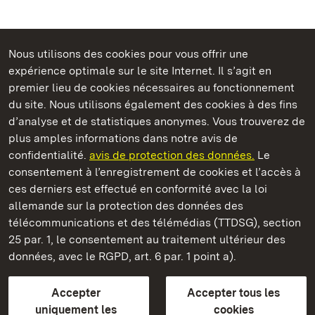
Nous utilisons des cookies pour vous offrir une
Châteaux et jardins publics du Bade-Wurtemberg
expérience optimale sur le site Internet. Il s’agit en
premier lieu de cookies nécessaires au fonctionnement
du site. Nous utilisons également des cookies à des fins
d’analyse et de statistiques anonymes. Vous trouverez de
plus amples informations dans notre avis de
Château résidentiel de Ludwigsburg
confidentialité.
avis de protection des données.
Le
consentement à l’enregistrement de cookies et l’accès à
Châteaux et jardins publics du Bade-Wurtemberg
ces derniers est effectué en conformité avec la loi
allemande sur la protection des données des
Contact et informations
FAQ et réponses
Mentions légales
télécommunications et des télémédias (TTDSG), section
Protection des données
25 par. 1, le consentement au traitement ultérieur des
Explications sur l’accessibilité
données, avec le RGPD, art. 6 par. 1 point a).
BITV-konform (geprüfte Seiten)
Accepter
Accepter tous les
plus loin
uniquement les
cookies