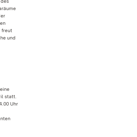
 des
karäume
der
len
 freut
che und
 eine
l statt.
4.00 Uhr
hnten