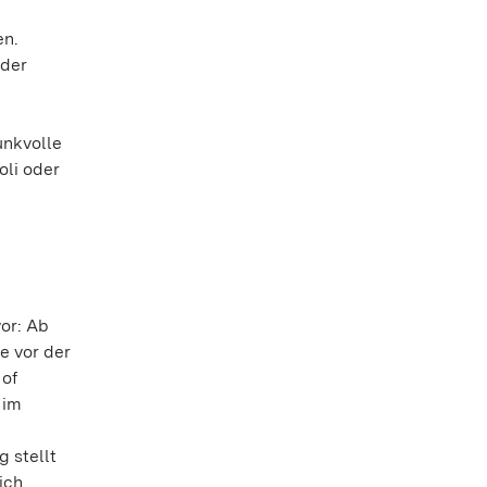
en.
eder
unkvolle
oli oder
or: Ab
e vor der
of
 im
 stellt
ich