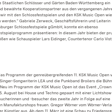
e Staatlichen Schlösser und Gärten Baden-Württemberg ein
ind bewährte Kooperationspartner aus den vergangenen Jahr
ss wir mit den Schlossfestspielen und den KSK Music Open wi
 werden.“ Gabriele Zerweck, Geschäftsführerin und Leiterin
sburger Schlossfestspiele gGmbH, konnte ein ebenso
stspielprogramm präsentieren: In diesem Jahr bieten der pr
ßen wie Schauspieler Lars Eidinger, Countertenor Carlo Vist
 das Programm der genreübergreifenden 11. KSK Music Open v
Singer-Songwriterin LEA und die Punkband Broilers die Bühn
Neu im Programm der KSK Music Open ist das Event „Crown 
5. August bei House und Techno gepaart mit einer Lichtshow
ucherinnen und -besucher das zweite Jahr in Folge auf eine
n Manufakturshops freuen. Gregor Wörner vom Wörner-Verlag
 Künstler aus. Ab dem 11. März ist eine Schau zu Friedensre