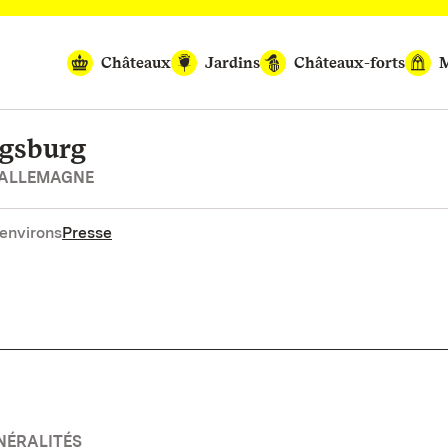
Châteaux
Jardins
Châteaux-forts
M
igsburg
’ALLEMAGNE
environs
Presse
NÉRALITÉS