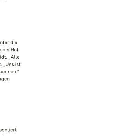
nter die
 bei Hof
dt. „Alle
 „Uns ist
ukommen.“
agen
sentiert