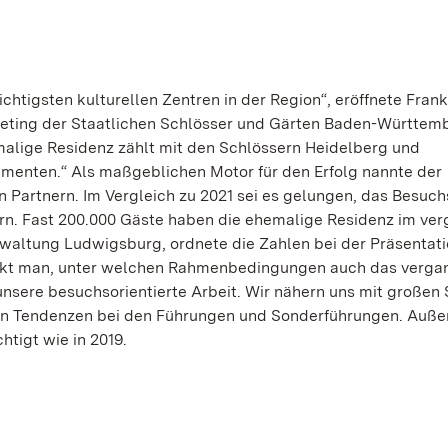
htigsten kulturellen Zentren in der Region“, eröffnete Frank
eting der Staatlichen Schlösser und Gärten Baden-Württem
malige Residenz zählt mit den Schlössern Heidelberg und
enten.“ Als maßgeblichen Motor für den Erfolg nannte der
 Partnern. Im Vergleich zu 2021 sei es gelungen, das Besuc
ern. Fast 200.000 Gäste haben die ehemalige Residenz im ve
rwaltung Ludwigsburg, ordnete die Zahlen bei der Präsentati
enkt man, unter welchen Rahmenbedingungen auch das verg
unsere besuchsorientierte Arbeit. Wir nähern uns mit großen 
enden Tendenzen bei den Führungen und Sonderführungen. Auß
htigt wie in 2019.