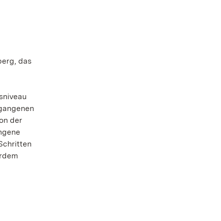
berg, das
hsniveau
rgangenen
on der
angene
Schritten
erdem