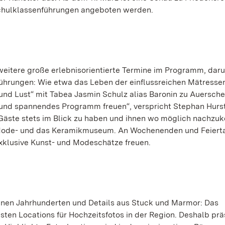
 Schulklassenführungen angeboten werden.
eitere große erlebnisorientierte Termine im Programm, daru
hrungen: Wie etwa das Leben der einflussreichen Mätressen
und Lust“ mit Tabea Jasmin Schulz alias Baronin zu Auerschei
s und spannendes Programm freuen“, verspricht Stephan Hurst.
 Gäste stets im Blick zu haben und ihnen wo möglich nachz
 Mode- und das Keramikmuseum. An Wochenenden und Feiert
xklusive Kunst- und Modeschätze freuen.
enen Jahrhunderten und Details aus Stuck und Marmor: Das
ten Locations für Hochzeitsfotos in der Region. Deshalb prä