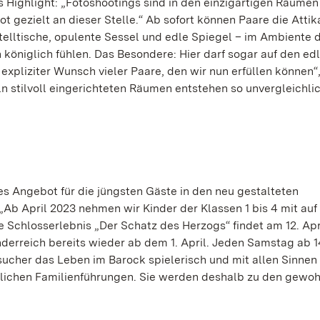
s Highlight: „Fotoshootings sind in den einzigartigen Räumen
t gezielt an dieser Stelle.“ Ab sofort können Paare die Atti
stelltische, opulente Sessel und edle Spiegel – im Ambiente 
königlich fühlen. Das Besondere: Hier darf sogar auf den ed
pliziter Wunsch vieler Paare, den wir nun erfüllen können“,
n stilvoll eingerichteten Räumen entstehen so unvergleichli
s Angebot für die jüngsten Gäste in den neu gestalteten
Ab April 2023 nehmen wir Kinder der Klassen 1 bis 4 mit auf
e Schlosserlebnis „Der Schatz des Herzogs“ findet am 12. Apri
inderreich bereits wieder ab dem 1. April. Jeden Samstag ab 1
ucher das Leben im Barock spielerisch und mit allen Sinnen
äglichen Familienführungen. Sie werden deshalb zu den gewo