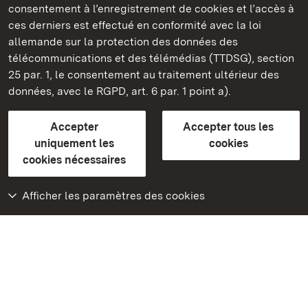
consentement à l’enregistrement de cookies et l’accès à
Châteaux et jardins publics du Bade-Wurtemberg
ces derniers est effectué en conformité avec la loi
allemande sur la protection des données des
Contact et informations
FAQ et réponses
Mentions légales
télécommunications et des télémédias (TTDSG), section
Protection des données
25 par. 1, le consentement au traitement ultérieur des
Explications sur l’accessibilité
données, avec le RGPD, art. 6 par. 1 point a).
BITV-konform (geprüfte Seiten)
Accepter
Accepter tous les
plus loin
uniquement les
cookies
cookies nécessaires
Accueil
Monuments
Afficher les paramètres des cookies
Rendez-nous visite
sur Facebook
Rendez-nous visite
sur Instagram
Rendez-nous visite
sur YouTube
Découvrez nos
applications