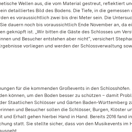
tische Wellen aus, die vom Material gestreut, reflektiert u
n detailliertes Bild des Bodens. Die Tiefe, in die gemessen
rden es voraussichtlich zwei bis drei Meter sein. Die Unters
Sie dauern noch bis voraussichtlich Ende November an, da e
n geknüpft ist. „Wir bitten die Gäste des Schlosses um Vers
innen und Besucher entstehen aber nicht“, versichert Stepha
 Ergebnisse vorliegen und werden der Schlossverwaltung sow
lanungen für die kommenden Großevents in den Schlosshöfen. 
en können, um den Boden besser zu schützen – damit Probl
 der Staatlichen Schlösser und Gärten Baden-Württemberg z
nnen und Besucher sollen die Schlösser, Burgen, Klöster u
t und Erhalt gehen hierbei Hand in Hand. Bereits 2016 fand in
ung statt. Sie stellte sicher, dass von den Musikevents im 
 ausgeht.