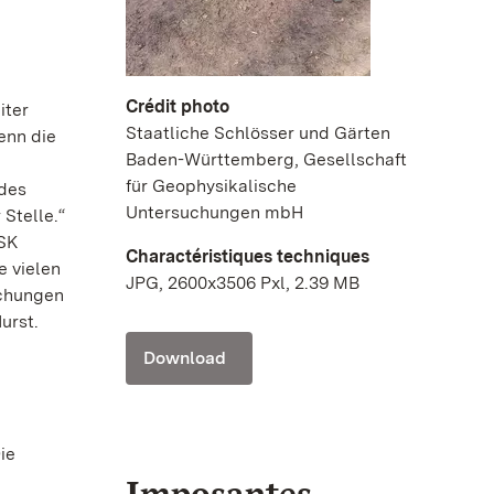
Crédit photo
iter
Staatliche Schlösser und Gärten
enn die
Baden-Württemberg, Gesellschaft
für Geophysikalische
des
Untersuchungen mbH
Stelle.“
SK
Charactéristiques techniques
e vielen
JPG, 2600x3506 Pxl, 2.39 MB
uchungen
urst.
Download
ie
Imposantes