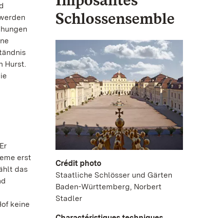
nd
Schlossensemble
 werden
uchungen
ine
tändnis
n Hurst.
ie
Er
eme erst
Crédit photo
ählt das
Staatliche Schlösser und Gärten
nd
Baden-Württemberg, Norbert
Stadler
Hof keine
Charactéristiques techniques