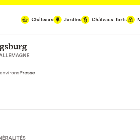
Châteaux
Jardins
Châteaux-forts
M
igsburg
’ALLEMAGNE
environs
Presse
NÉRALITÉS