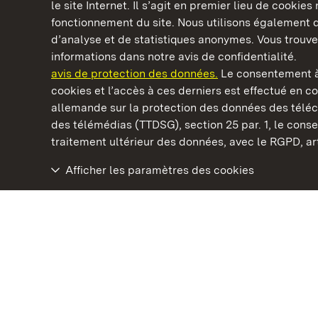
le site Internet. Il s’agit en premier lieu de cookie
fonctionnement du site. Nous utilisons également d
d’analyse et de statistiques anonymes. Vous trouv
Châteaux et jardins publics du Bade-Wurtem
informations dans notre avis de confidentialité.
avis de protection des données.
Le consentement à
cookies et l’accès à ces derniers est effectué en co
allemande sur la protection des données des télé
des télémédias (TTDSG), section 25 par. 1, le con
Château résidentiel de Ludwigsburg
traitement ultérieur des données, avec le RGPD, art.
Afficher les paramètres des cookies