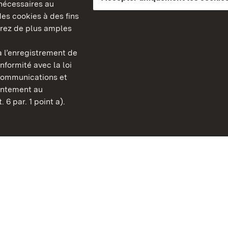
s nécessaires au
es cookies à des fins
erez de plus amples
berg
 l’enregistrement de
Châteaux et jardins publ
nformité avec la loi
Bade-Wurtemberg
communications et
Contact et informations
sentement au
FAQ et réponses
 6 par. 1 point a).
Mentions légales
Protection des données
Explications sur l’accessi
BITV-konform (geprüfte S