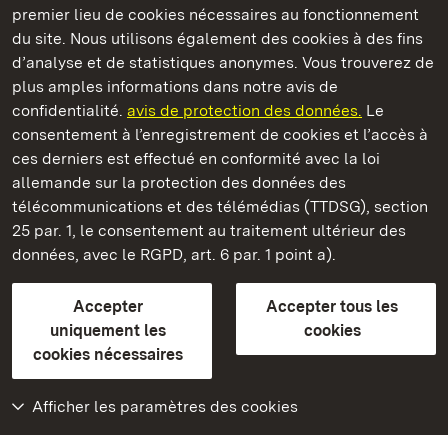
premier lieu de cookies nécessaires au fonctionnement
du site. Nous utilisons également des cookies à des fins
d’analyse et de statistiques anonymes. Vous trouverez de
plus amples informations dans notre avis de
Château résidentiel de Ludwigsburg
confidentialité.
avis de protection des données.
Le
consentement à l’enregistrement de cookies et l’accès à
Châteaux et jardins publics du Bade-Wurtemberg
ces derniers est effectué en conformité avec la loi
allemande sur la protection des données des
Contact et informations
FAQ et réponses
Mentions légales
télécommunications et des télémédias (TTDSG), section
Protection des données
25 par. 1, le consentement au traitement ultérieur des
Explications sur l’accessibilité
données, avec le RGPD, art. 6 par. 1 point a).
BITV-konform (geprüfte Seiten)
Accepter
Accepter tous les
plus loin
uniquement les
cookies
cookies nécessaires
Accueil
Monuments
Afficher les paramètres des cookies
Rendez-nous visite
sur Facebook
Rendez-nous visite