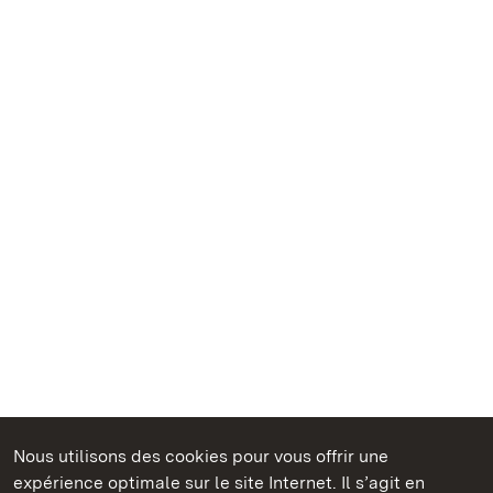
Nous utilisons des cookies pour vous offrir une
Châteaux et jardins publics du Bade-Wurtemberg
expérience optimale sur le site Internet. Il s’agit en