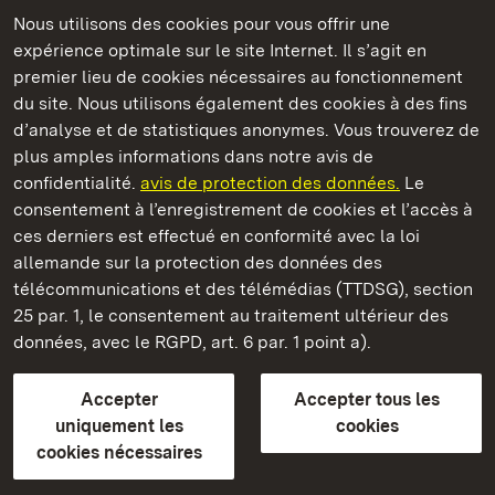
Nous utilisons des cookies pour vous offrir une
Châteaux et jardins publics du Bade-Wurtemberg
expérience optimale sur le site Internet. Il s’agit en
premier lieu de cookies nécessaires au fonctionnement
du site. Nous utilisons également des cookies à des fins
d’analyse et de statistiques anonymes. Vous trouverez de
plus amples informations dans notre avis de
Château résidentiel de Ludwigsburg
confidentialité.
avis de protection des données.
Le
consentement à l’enregistrement de cookies et l’accès à
Châteaux et jardins publics du Bade-Wurtemberg
ces derniers est effectué en conformité avec la loi
allemande sur la protection des données des
Contact et informations
FAQ et réponses
Mentions légales
télécommunications et des télémédias (TTDSG), section
Protection des données
25 par. 1, le consentement au traitement ultérieur des
Explications sur l’accessibilité
données, avec le RGPD, art. 6 par. 1 point a).
BITV-konform (geprüfte Seiten)
Accepter
Accepter tous les
plus loin
uniquement les
cookies
cookies nécessaires
Accueil
Monuments