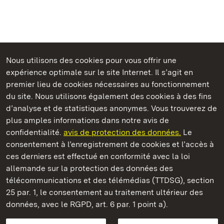
Nous utilisons des cookies pour vous offrir une
Châteaux et jardins publics du Bade-Wurtemberg
expérience optimale sur le site Internet. Il s’agit en
premier lieu de cookies nécessaires au fonctionnement
du site. Nous utilisons également des cookies à des fins
d’analyse et de statistiques anonymes. Vous trouverez de
plus amples informations dans notre avis de
Château résidentiel de Ludwigsburg
confidentialité.
avis de protection des données.
Le
consentement à l’enregistrement de cookies et l’accès à
Châteaux et jardins publics du Bade-Wurtemberg
ces derniers est effectué en conformité avec la loi
allemande sur la protection des données des
Contact et informations
FAQ et réponses
Mentions légales
télécommunications et des télémédias (TTDSG), section
Protection des données
25 par. 1, le consentement au traitement ultérieur des
Explications sur l’accessibilité
données, avec le RGPD, art. 6 par. 1 point a).
BITV-konform (geprüfte Seiten)