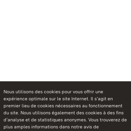
Nous utilisons des cookies pour vous offrir une
Châteaux et jardins publics du Bade-Wurtemberg
expérience optimale sur le site Internet. Il s’agit en
premier lieu de cookies nécessaires au fonctionnement
du site. Nous utilisons également des cookies à des fins
d’analyse et de statistiques anonymes. Vous trouverez de
plus amples informations dans notre avis de
Château résidentiel de Ludwigsburg