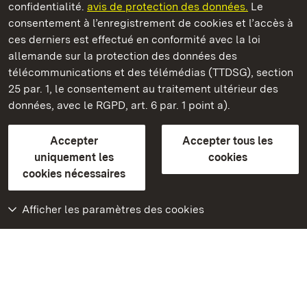
confidentialité.
avis de protection des données.
Le
consentement à l’enregistrement de cookies et l’accès à
Châteaux et jardins publics du Bade-Wurtemberg
ces derniers est effectué en conformité avec la loi
allemande sur la protection des données des
Contact et informations
FAQ et réponses
Mentions légales
télécommunications et des télémédias (TTDSG), section
Protection des données
25 par. 1, le consentement au traitement ultérieur des
Explications sur l’accessibilité
données, avec le RGPD, art. 6 par. 1 point a).
BITV-konform (geprüfte Seiten)
Accepter
Accepter tous les
plus loin
uniquement les
cookies
cookies nécessaires
Accueil
Monuments
Afficher les paramètres des cookies
Rendez-nous visite
sur Facebook
Rendez-nous visite
sur Instagram
Rendez-nous visite
sur YouTube
Découvrez nos