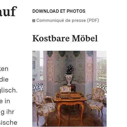
auf
DOWNLOAD ET PHOTOS
Communiqué de presse (PDF)
Kostbare Möbel
ken
die
lisch.
e in
g ihr
sische