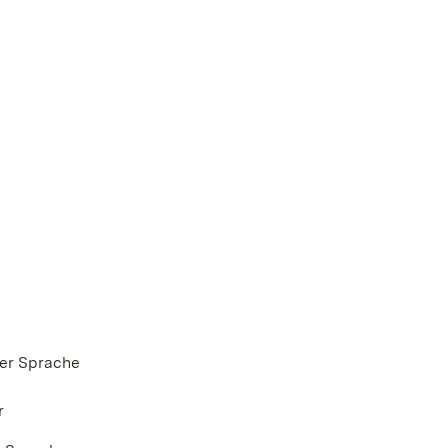
her Sprache
r