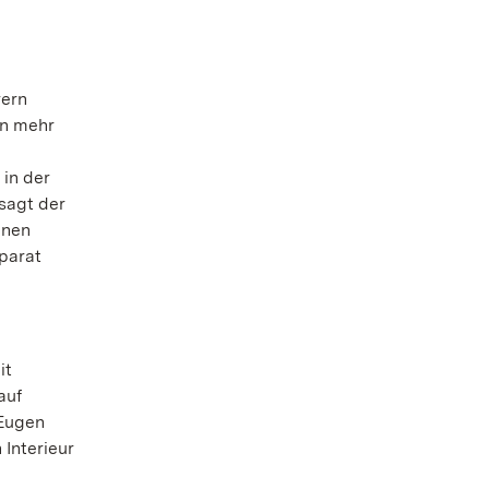
rern
en mehr
in der
sagt der
enen
parat
it
auf
 Eugen
Interieur