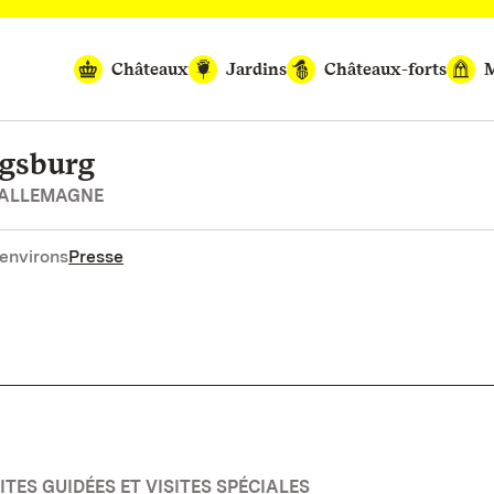
Châteaux
Jardins
Châteaux-forts
M
igsburg
’ALLEMAGNE
environs
Presse
TES GUIDÉES ET VISITES SPÉCIALES