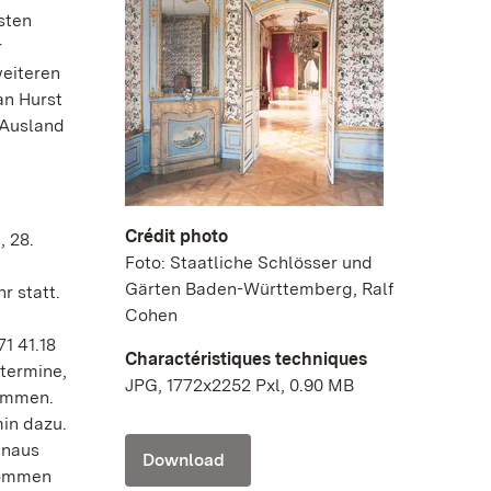
sten
r
eiteren
an Hurst
 Ausland
Crédit photo
, 28.
Foto: Staatliche Schlösser und
d
Gärten Baden-Württemberg, Ralf
r statt.
Cohen
1 41.18
Charactéristiques techniques
termine,
JPG, 1772x2252 Pxl, 0.90 MB
kommen.
in dazu.
inaus
Download
nommen