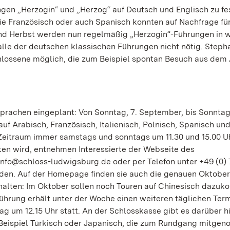
ngen „Herzogin“ und „Herzog“ auf Deutsch und Englisch zu fe
ie Französisch oder auch Spanisch konnten auf Nachfrage fü
d Herbst werden nun regelmäßig „Herzogin“-Führungen in w
lle der deutschen klassischen Führungen nicht nötig. Steph
schlossene möglich, die zum Beispiel spontan Besuch aus dem
Sprachen eingeplant: Von Sonntag, 7. September, bis Sonntag
f Arabisch, Französisch, Italienisch, Polnisch, Spanisch un
Zeitraum immer samstags und sonntags um 11.30 und 15.00 Uh
en wird, entnehmen Interessierte der Webseite des
info@schloss-ludwigsburg.de oder per Telefon unter +49 (0) 7
nden. Auf der Homepage finden sie auch die genauen Oktober
nhalten: Im Oktober sollen noch Touren auf Chinesisch dazu
ührung erhält unter der Woche einen weiteren täglichen Term
tag um 12.15 Uhr statt. An der Schlosskasse gibt es darüber h
m Beispiel Türkisch oder Japanisch, die zum Rundgang mitge