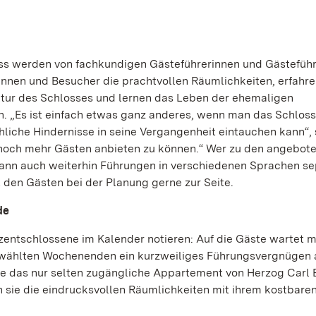
ss werden von fachkundigen Gästeführerinnen und Gästefüh
nnen und Besucher die prachtvollen Räumlichkeiten, erfahr
ektur des Schlosses und lernen das Leben der ehemaligen
 „Es ist einfach etwas ganz anderes, wenn man das Schloss 
iche Hindernisse in seine Vergangenheit eintauchen kann“, 
un noch mehr Gästen anbieten zu können.“ Wer zu den angebot
 kann auch weiterhin Führungen in verschiedenen Sprachen se
 den Gästen bei der Planung gerne zur Seite.
de
entschlossene im Kalender notieren: Auf die Gäste wartet m
wählten Wochenenden ein kurzweiliges Führungsvergnügen 
 sie das nur selten zugängliche Appartement von Herzog Carl
ie die eindrucksvollen Räumlichkeiten mit ihrem kostbaren 