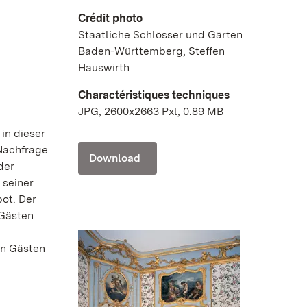
Crédit photo
Staatliche Schlösser und Gärten
Baden-Württemberg, Steffen
Hauswirth
Charactéristiques techniques
JPG, 2600x2663 Pxl, 0.89 MB
in dieser
 Nachfrage
Download
der
 seiner
bot. Der
 Gästen
en Gästen