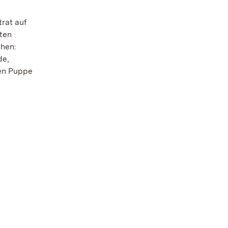
rat auf
nten
ehen:
de,
ßen Puppe