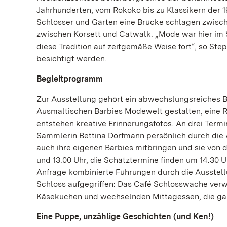
Jahrhunderten, vom Rokoko bis zu Klassikern der 1
Schlösser und Gärten eine Brücke schlagen zwisc
zwischen Korsett und Catwalk. „Mode war hier im 
diese Tradition auf zeitgemäße Weise fort“, so St
besichtigt werden.
Begleitprogramm
Zur Ausstellung gehört ein abwechslungsreiches B
Ausmaltischen Barbies Modewelt gestalten, eine R
entstehen kreative Erinnerungsfotos. An drei Term
Sammlerin Bettina Dorfmann persönlich durch die
auch ihre eigenen Barbies mitbringen und sie von d
und 13.00 Uhr, die Schätztermine finden um 14.30 U
Anfrage kombinierte Führungen durch die Ausstel
Schloss aufgegriffen: Das Café Schlosswache verw
Käsekuchen und wechselnden Mittagessen, die gan
Eine Puppe, unzählige Geschichten (und Ken!)