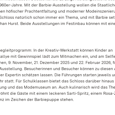
960er-Jahre. Mit der Barbie-Ausstellung wollen die Staatlic
hen höfischer Prachtentfaltung und moderner Modeinszenier
Schloss natürlich schon immer ein Thema, und mit Barbie set
ephan Hurst. Beide Ausstellungen im Festinbau können mit ein
egleitprogramm: In der Kreativ-Werkstatt können Kinder an
allye mit Gewinnspiel lädt zum Mitmachen ein, und am Selfi
inen, 9. November, 21. Dezember 2025 und 22. Februar 2026, f
 Ausstellung. Besucherinnen und Besucher können zu diesen
er Expertin schätzen lassen. Die Führungen starten jeweils u
hr statt. Für Schulklassen bietet das Schloss darüber hinaus
lung und das Modemuseum an. Auch kulinarisch wird das Th
öhnt die Gäste mit einem leckeren Sarti-Spritz, einem Rosa
z im Zeichen der Barbiepuppe stehen.