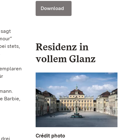
Download
 sagt
mour“
Residenz in
ei stets,
s
vollem Glanz
xemplaren
ür
fmann.
e Barbie,
Crédit photo
 drei