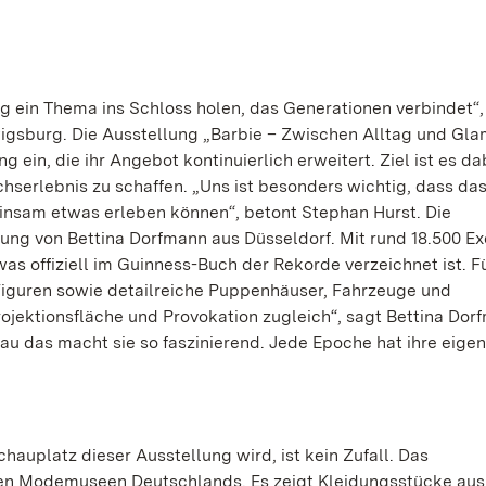
ng ein Thema ins Schloss holen, das Generationen verbindet“,
igsburg. Die Ausstellung „Barbie – Zwischen Alltag und Gla
 ein, die ihr Angebot kontinuierlich erweitert. Ziel ist es dab
chserlebnis zu schaffen. „Uns ist besonders wichtig, dass da
einsam etwas erleben können“, betont Stephan Hurst. Die
ng von Bettina Dorfmann aus Düsseldorf. Mit rund 18.500 E
as offiziell im Guinness-Buch der Rekorde verzeichnet ist. F
iguren sowie detailreiche Puppenhäuser, Fahrzeuge und
jektionsfläche und Provokation zugleich“, sagt Bettina Dor
au das macht sie so faszinierend. Jede Epoche hat ihre eigen
auplatz dieser Ausstellung wird, ist kein Zufall. Das
en Modemuseen Deutschlands. Es zeigt Kleidungsstücke aus