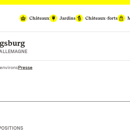
Châteaux
Jardins
Châteaux-forts
M
igsburg
’ALLEMAGNE
environs
Presse
POSITIONS