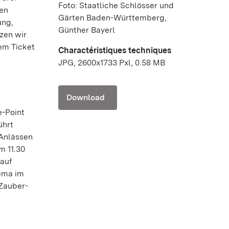
Foto: Staatliche Schlösser und
hen
Gärten Baden-Württemberg,
ung,
Günther Bayerl
zen wir
em Ticket
Charactéristiques techniques
JPG, 2600x1733 Pxl, 0.58 MB
Download
e-Point
ührt
 Anlässen
m 11.30
 auf
ema im
-Zauber-