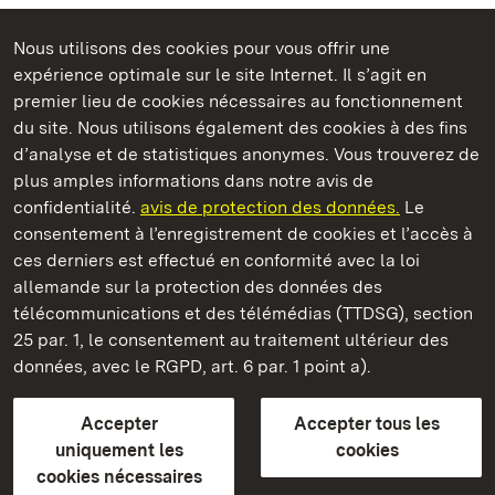
Nous utilisons des cookies pour vous offrir une
Châteaux et jardins publics du Bade-Wurtemberg
expérience optimale sur le site Internet. Il s’agit en
premier lieu de cookies nécessaires au fonctionnement
du site. Nous utilisons également des cookies à des fins
d’analyse et de statistiques anonymes. Vous trouverez de
plus amples informations dans notre avis de
Château résidentiel de Ludwigsburg
confidentialité.
avis de protection des données.
Le
consentement à l’enregistrement de cookies et l’accès à
Châteaux et jardins publics du Bade-Wurtemberg
ces derniers est effectué en conformité avec la loi
allemande sur la protection des données des
Contact et informations
FAQ et réponses
Mentions légales
télécommunications et des télémédias (TTDSG), section
Protection des données
25 par. 1, le consentement au traitement ultérieur des
Explications sur l’accessibilité
données, avec le RGPD, art. 6 par. 1 point a).
BITV-konform (geprüfte Seiten)
Accepter
Accepter tous les
plus loin
uniquement les
cookies
cookies nécessaires
Accueil