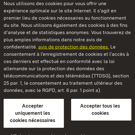
Nous utilisons des cookies pour vous offrir une
Châteaux et jardins publics du Bade-Wurtemberg
expérience optimale sur le site Internet. Il s’agit en
premier lieu de cookies nécessaires au fonctionnement
du site. Nous utilisons également des cookies à des fins
d’analyse et de statistiques anonymes. Vous trouverez de
plus amples informations dans notre avis de
Château résidentiel de Ludwigsburg
confidentialité.
avis de protection des données.
Le
consentement à l’enregistrement de cookies et l’accès à
Châteaux et jardins publics du Bade-Wurtemberg
ces derniers est effectué en conformité avec la loi
allemande sur la protection des données des
Contact et informations
FAQ et réponses
Mentions légales
télécommunications et des télémédias (TTDSG), section
Protection des données
25 par. 1, le consentement au traitement ultérieur des
Explications sur l’accessibilité
données, avec le RGPD, art. 6 par. 1 point a).
BITV-konform (geprüfte Seiten)
Accepter
Accepter tous les
plus loin
uniquement les
cookies
cookies nécessaires
Accueil
Monuments