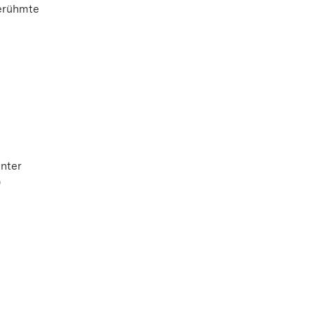
berühmte
nter
0