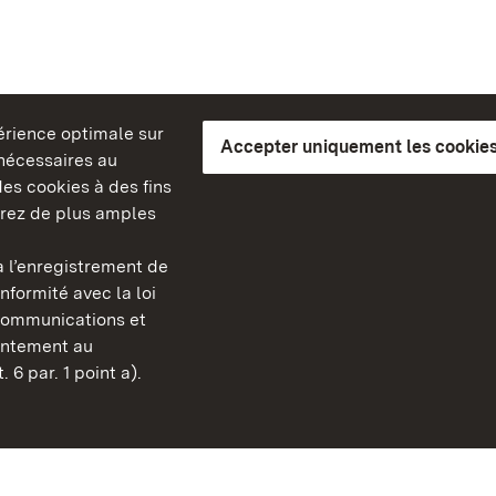
périence optimale sur
Accepter uniquement les cookies
s nécessaires au
es cookies à des fins
erez de plus amples
berg
 l’enregistrement de
Châteaux et jardins publ
nformité avec la loi
Bade-Wurtemberg
communications et
Contact et informations
sentement au
FAQ et réponses
 6 par. 1 point a).
Mentions légales
Protection des données
Explications sur l’accessi
BITV-konform (geprüfte S