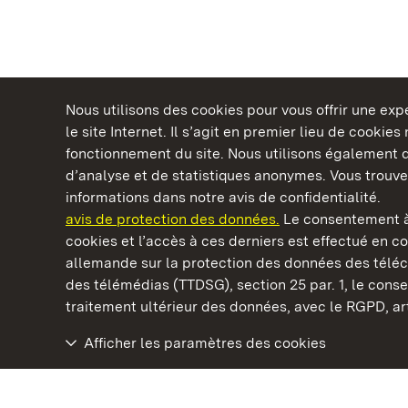
Nous utilisons des cookies pour vous offrir une ex
le site Internet. Il s’agit en premier lieu de cookie
fonctionnement du site. Nous utilisons également d
d’analyse et de statistiques anonymes. Vous trouv
Châteaux et jardins publics du Bade-Wurtem
informations dans notre avis de confidentialité.
avis de protection des données.
Le consentement à
cookies et l’accès à ces derniers est effectué en co
allemande sur la protection des données des télé
des télémédias (TTDSG), section 25 par. 1, le con
Château résidentiel de Ludwigsburg
traitement ultérieur des données, avec le RGPD, art.
Afficher les paramètres des cookies