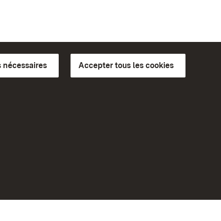
 nécessaires
Accepter tous les cookies
ics du
plus loin
Accueil
Monuments
Rendez-nous visite sur
Facebook
Rendez-nous visite sur
Instagram
bilité
Rendez-nous visite sur YouTube
eiten)