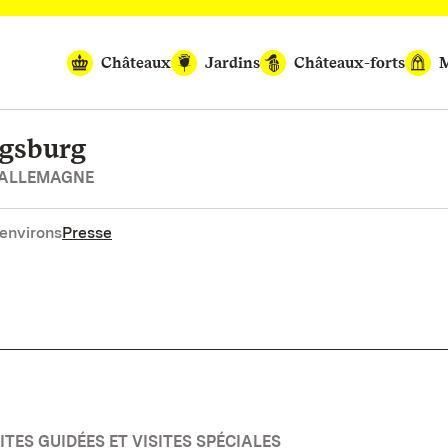
Châteaux
Jardins
Châteaux-forts
M
igsburg
’ALLEMAGNE
environs
Presse
TES GUIDÉES ET VISITES SPÉCIALES