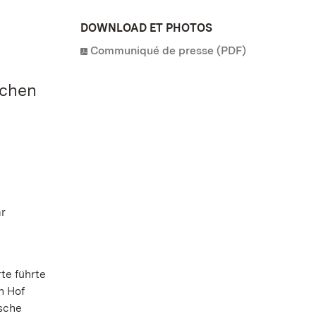
DOWNLOAD ET PHOTOS
Communiqué de presse (PDF)
schen
ar
te führte
n Hof
ische