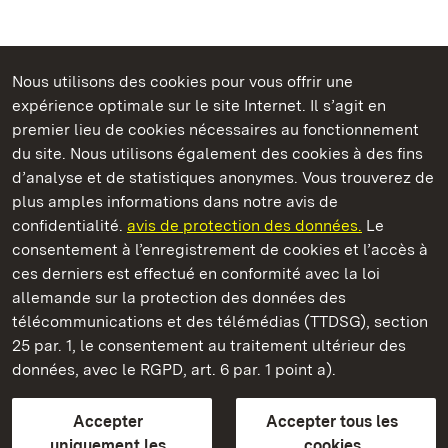
Nous utilisons des cookies pour vous offrir une
Châteaux et jardins publics du Bade-Wurtemberg
expérience optimale sur le site Internet. Il s’agit en
premier lieu de cookies nécessaires au fonctionnement
du site. Nous utilisons également des cookies à des fins
d’analyse et de statistiques anonymes. Vous trouverez de
plus amples informations dans notre avis de
Château résidentiel de Ludwigsburg
confidentialité.
avis de protection des données.
Le
consentement à l’enregistrement de cookies et l’accès à
Châteaux et jardins publics du Bade-Wurtemberg
ces derniers est effectué en conformité avec la loi
allemande sur la protection des données des
Contact et informations
FAQ et réponses
Mentions légales
télécommunications et des télémédias (TTDSG), section
Protection des données
25 par. 1, le consentement au traitement ultérieur des
Explications sur l’accessibilité
données, avec le RGPD, art. 6 par. 1 point a).
BITV-konform (geprüfte Seiten)
Accepter
Accepter tous les
plus loin
uniquement les
cookies