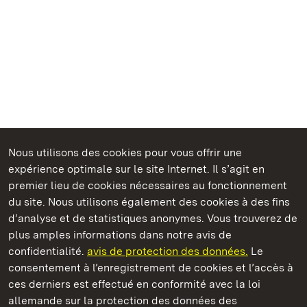
Nous utilisons des cookies pour vous offrir une
Châteaux et jardins publics du Bade-Wurtemberg
expérience optimale sur le site Internet. Il s’agit en
premier lieu de cookies nécessaires au fonctionnement
du site. Nous utilisons également des cookies à des fins
d’analyse et de statistiques anonymes. Vous trouverez de
plus amples informations dans notre avis de
Château résidentiel de Ludwigsburg
confidentialité.
avis de protection des données.
Le
consentement à l’enregistrement de cookies et l’accès à
Châteaux et jardins publics du Bade-Wurtemberg
ces derniers est effectué en conformité avec la loi
allemande sur la protection des données des
Contact et informations
FAQ et réponses
Mentions légales