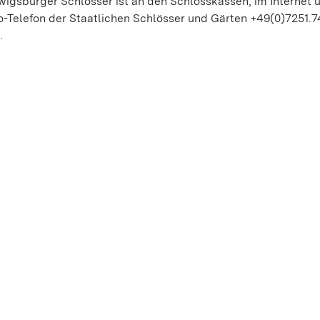
gsburger Schlösser ist an den Schlosskassen, im Internet u
-Telefon der Staatlichen Schlösser und Gärten +49(0)7251.7
.