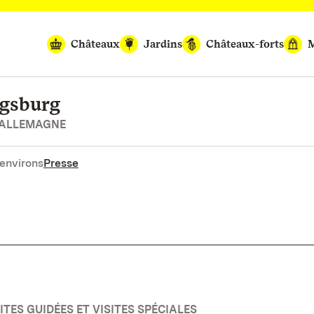
Châteaux
Jardins
Châteaux-forts
M
igsburg
’ALLEMAGNE
environs
Presse
TES GUIDÉES ET VISITES SPÉCIALES