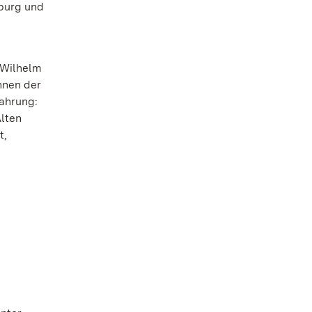
sburg und
 Wilhelm
nnen der
fahrung:
Alten
t,