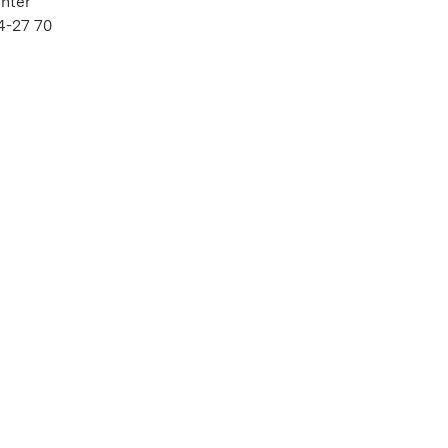
nter
4-27 70