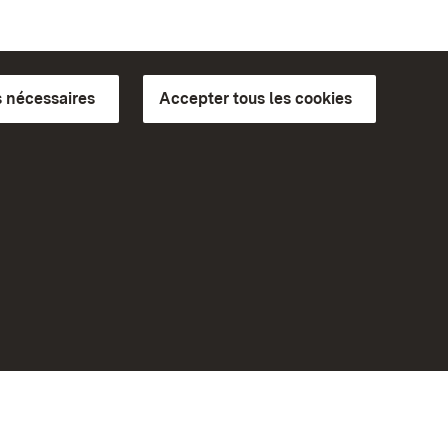
 nécessaires
Accepter tous les cookies
ics du
plus loin
Accueil
Monuments
Rendez-nous visite sur
Facebook
Rendez-nous visite sur
Instagram
bilité
Rendez-nous visite sur YouTube
eiten)
Découvrez nos applications