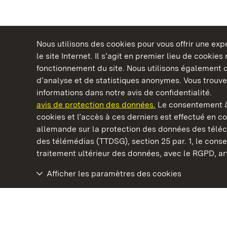
Nous utilisons des cookies pour vous offrir une ex
le site Internet. Il s’agit en premier lieu de cookie
fonctionnement du site. Nous utilisons également d
d’analyse et de statistiques anonymes. Vous trouv
Châteaux et jardins publics du Bade-Wurtem
informations dans notre avis de confidentialité.
avis de protection des données.
Le consentement à
cookies et l’accès à ces derniers est effectué en co
allemande sur la protection des données des télé
des télémédias (TTDSG), section 25 par. 1, le con
Château résidentiel de Ludwigsburg
traitement ultérieur des données, avec le RGPD, art.
Afficher les paramètres des cookies