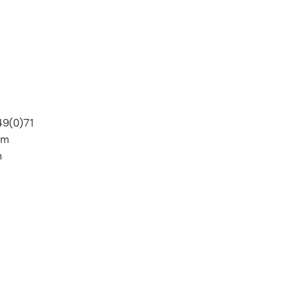
49(0)71
im
n