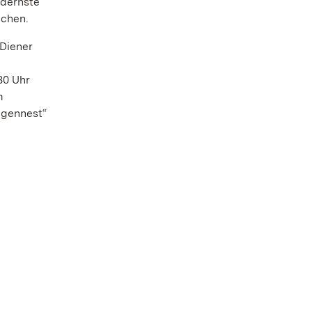
odernste
ichen.
 Diener
30 Uhr
m
ngennest“