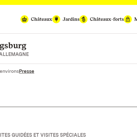
Châteaux
Jardins
Châteaux-forts
M
igsburg
’ALLEMAGNE
environs
Presse
TES GUIDÉES ET VISITES SPÉCIALES