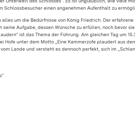
er Unterwelt des Schlosses“. Es ist unglaublich, wie viele m
em Schlossbesucher einen angenehmen Aufenthalt zu ermögl
 alles um die Bedürfnisse von König Friedrich. Der erfahrene
h seine Aufgabe, dessen Wünsche zu erfüllen, noch bevor sie
audern“ ist das Thema der Führung. Am gleichen Tag um 15.
bei Hofe unter dem Motto „Eine Kammerzofe plaudert aus de
n vom Lande und versteht es dennoch perfekt, sich im „Schla
s“