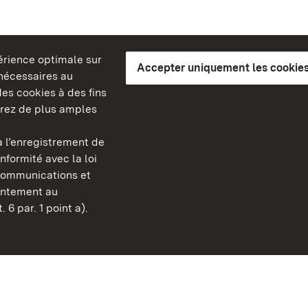
périence optimale sur
Accepter uniquement les cookies
s nécessaires au
es cookies à des fins
erez de plus amples
berg
 l’enregistrement de
Châteaux et jardins publ
nformité avec la loi
Bade-Wurtemberg
communications et
Contact et informations
sentement au
FAQ et réponses
 6 par. 1 point a).
Mentions légales
Protection des données
Explications sur l’accessi
BITV-konform (geprüfte S