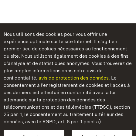
Nous utilisons des cookies pour vous offrir une
Châteaux et jardins publics du Bade-Wurtemberg
expérience optimale sur le site Internet. Il s’agit en
premier lieu de cookies nécessaires au fonctionnement
du site. Nous utilisons également des cookies à des fins
d’analyse et de statistiques anonymes. Vous trouverez de
plus amples informations dans notre avis de
Château résidentiel de Ludwigsburg
confidentialité.
avis de protection des données.
Le
consentement à l’enregistrement de cookies et l’accès à
Châteaux et jardins publics du Bade-Wurtemberg
ces derniers est effectué en conformité avec la loi
allemande sur la protection des données des
Contact et informations
FAQ et réponses
Mentions légales
télécommunications et des télémédias (TTDSG), section
Protection des données
25 par. 1, le consentement au traitement ultérieur des
Explications sur l’accessibilité
données, avec le RGPD, art. 6 par. 1 point a).
BITV-konform (geprüfte Seiten)