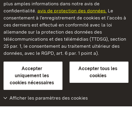
plus amples informations dans notre avis de
Château résidentiel de Ludwigsburg
confidentialité.
avis de protection des données.
Le
consentement à l’enregistrement de cookies et l’accès à
Châteaux et jardins publics du Bade-Wurtemberg
ces derniers est effectué en conformité avec la loi
allemande sur la protection des données des
Contact et informations
FAQ et réponses
Mentions légales
télécommunications et des télémédias (TTDSG), section
Protection des données
25 par. 1, le consentement au traitement ultérieur des
Explications sur l’accessibilité
données, avec le RGPD, art. 6 par. 1 point a).
BITV-konform (geprüfte Seiten)
Accepter
Accepter tous les
plus loin
uniquement les
cookies
cookies nécessaires
Accueil
Monuments
Afficher les paramètres des cookies
Rendez-nous visite
sur Facebook
Rendez-nous visite
sur Instagram
Rendez-nous visite
sur YouTube