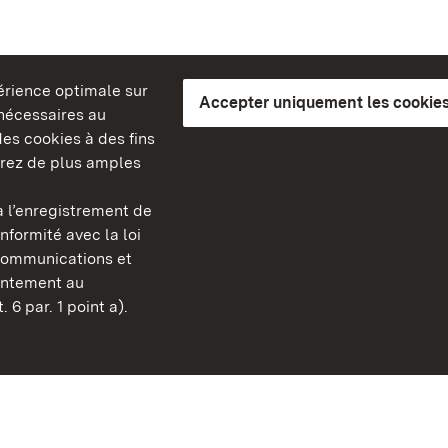
périence optimale sur
Accepter uniquement les cookies
s nécessaires au
es cookies à des fins
erez de plus amples
berg
 l’enregistrement de
Châteaux et jardins publ
nformité avec la loi
Bade-Wurtemberg
communications et
Contact et informations
sentement au
FAQ et réponses
 6 par. 1 point a).
Mentions légales
Protection des données
Explications sur l’accessi
BITV-konform (geprüfte S