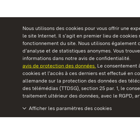
Nous utilisons des cookies pour vous offrir une ex
le site Internet. Il s’agit en premier lieu de cookie
fonctionnement du site. Nous utilisons également d
d’analyse et de statistiques anonymes. Vous trouv
Châteaux et jardins publics du Bade-Wurtem
informations dans notre avis de confidentialité.
avis de protection des données.
Le consentement à
cookies et l’accès à ces derniers est effectué en co
allemande sur la protection des données des télé
des télémédias (TTDSG), section 25 par. 1, le con
Château résidentiel de Ludwigsburg
traitement ultérieur des données, avec le RGPD, art.
Afficher les paramètres des cookies