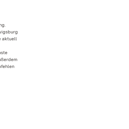
ng.
wigsburg
 aktuell
hste
außerdem
pfehlen