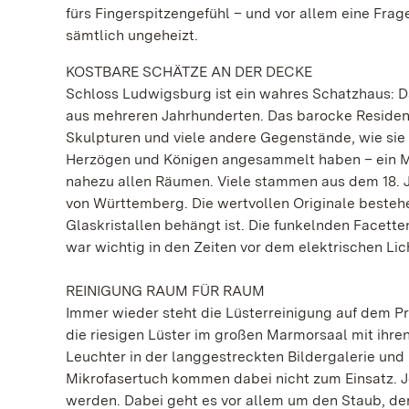
fürs Fingerspitzengefühl – und vor allem eine Fra
sämtlich ungeheizt.
KOSTBARE SCHÄTZE AN DER DECKE
Schloss Ludwigsburg ist ein wahres Schatzhaus: D
aus mehreren Jahrhunderten. Das barocke Residenzsc
Skulpturen und viele andere Gegenstände, wie sie
Herzögen und Königen angesammelt haben – ein Mus
nahezu allen Räumen. Viele stammen aus dem 18. Ja
von Württemberg. Die wertvollen Originale besteh
Glaskristallen behängt ist. Die funkelnden Facette
war wichtig in den Zeiten vor dem elektrischen Lic
REINIGUNG RAUM FÜR RAUM
Immer wieder steht die Lüsterreinigung auf dem P
die riesigen Lüster im großen Marmorsaal mit ihren
Leuchter in der langgestreckten Bildergalerie und
Mikrofasertuch kommen dabei nicht zum Einsatz. 
werden. Dabei geht es vor allem um den Staub, der 