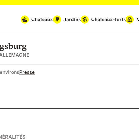
Châteaux
Jardins
Châteaux-forts
M
igsburg
’ALLEMAGNE
environs
Presse
NÉRALITÉS