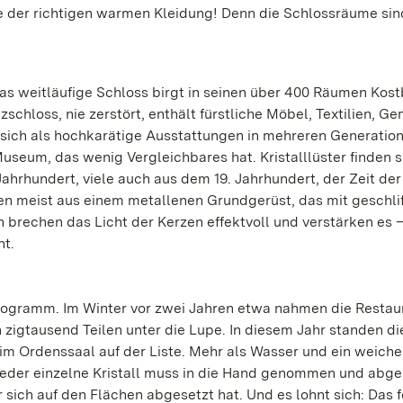
ge der richtigen warmen Kleidung! Denn die Schlossräume sin
as weitläufige Schloss birgt in seinen über 400 Räumen Kost
hloss, nie zerstört, enthält fürstliche Möbel, Textilien, G
 sich als hochkarätige Ausstattungen in mehreren Generatio
eum, das wenig Vergleichbares hat. Kristalllüster finden si
hrhundert, viele auch aus dem 19. Jahrhundert, der Zeit der
en meist aus einem metallenen Grundgerüst, das mit geschli
n brechen das Licht der Kerzen effektvoll und verstärken es 
ht.
rogramm. Im Winter vor zwei Jahren etwa nahmen die Restau
 zigtausend Teilen unter die Lupe. In diesem Jahr standen di
 im Ordenssaal auf der Liste. Mehr als Wasser und ein weiche
Jeder einzelne Kristall muss in die Hand genommen und abge
sich auf den Flächen abgesetzt hat. Und es lohnt sich: Das f