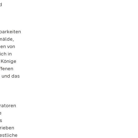
d
barkeiten
emälde,
nen von
ch in
 Könige
ffenen
– und das
ratoren
e
s
rieben
estliche