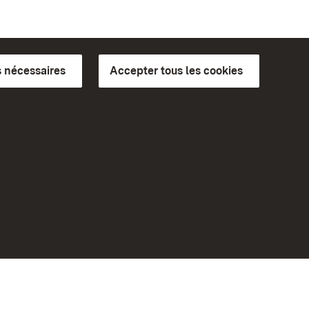
 nécessaires
Accepter tous les cookies
ics du
plus loin
Accueil
Monuments
Rendez-nous visite sur
Facebook
Rendez-nous visite sur
Instagram
bilité
Rendez-nous visite sur YouTube
eiten)
Découvrez nos applications