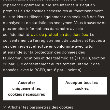
Châteaux et jardins publics du Bade-Wurtemberg
expérience optimale sur le site Internet. Il s’agit en
premier lieu de cookies nécessaires au fonctionnement
du site. Nous utilisons également des cookies à des fins
d’analyse et de statistiques anonymes. Vous trouverez de
plus amples informations dans notre avis de
Château résidentiel de Ludwigsburg
confidentialité.
avis de protection des données.
Le
consentement à l’enregistrement de cookies et l’accès à
Châteaux et jardins publics du Bade-Wurtemberg
ces derniers est effectué en conformité avec la loi
allemande sur la protection des données des
Contact et informations
FAQ et réponses
Mentions légales
télécommunications et des télémédias (TTDSG), section
Protection des données
25 par. 1, le consentement au traitement ultérieur des
Explications sur l’accessibilité
données, avec le RGPD, art. 6 par. 1 point a).
BITV-konform (geprüfte Seiten)
Accepter
Accepter tous les
plus loin
uniquement les
cookies
cookies nécessaires
Accueil
Monuments
Afficher les paramètres des cookies
Rendez-nous visite