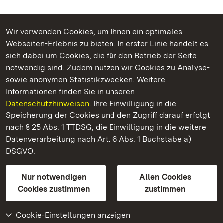
Wir verwenden Cookies, um Ihnen ein optimales
Webseiten-Erlebnis zu bieten. In erster Linie handelt es
Kommen. Staunen. Genießen.
sich dabei um Cookies, die für den Betrieb der Seite
notwendig sind. Zudem nutzen wir Cookies zu Analyse-
sowie anonymen Statistikzwecken. Weitere
Informationen finden Sie in unseren
Datenschutzhinweisen.
Ihre Einwilligung in die
Residenzschloss Ludwigsburg
Speicherung der Cookies und den Zugriff darauf erfolgt
nach § 25 Abs. 1 TTDSG, die Einwilligung in die weitere
Staatliche Schlösser und Gärten Baden-Württemberg
Datenverarbeitung nach Art. 6 Abs. 1 Buchstabe a)
DSGVO.
Kontakt
FAQ
Impressum
Datenschutz
Gebärdensprache
Leichte Sprache
Erklärung zur Barrierefreiheit
Nur notwendigen
Allen Cookies
BITV-konform (geprüfte Seiten)
Cookies zustimmen
zustimmen
Cookie-Einstellungen anzeigen
Weiteres