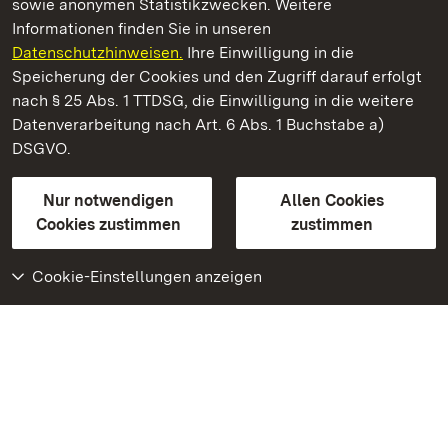
sowie anonymen Statistikzwecken. Weitere
Informationen finden Sie in unseren
Datenschutzhinweisen.
Ihre Einwilligung in die
Residenzschloss Ludwigsburg
Speicherung der Cookies und den Zugriff darauf erfolgt
nach § 25 Abs. 1 TTDSG, die Einwilligung in die weitere
Staatliche Schlösser und Gärten Baden-Württemberg
Datenverarbeitung nach Art. 6 Abs. 1 Buchstabe a)
DSGVO.
Kontakt
FAQ
Impressum
Datenschutz
Gebärdensprache
Leichte Sprache
Erklärung zur Barrierefreiheit
Nur notwendigen
Allen Cookies
BITV-konform (geprüfte Seiten)
Cookies zustimmen
zustimmen
Cookie-Einstellungen anzeigen
Weiteres
Portal
Monumente
Besuchen Sie uns auf
Facebook
Besuchen Sie uns auf
Instagram
Besuchen Sie uns auf