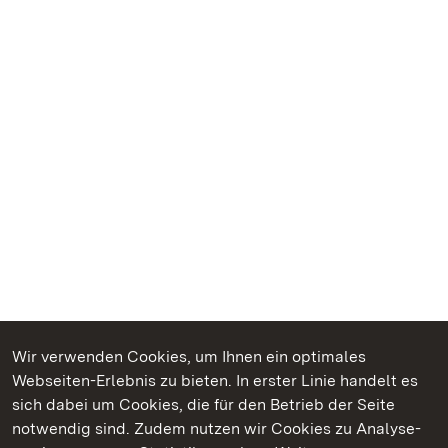
Wir verwenden Cookies, um Ihnen ein optimales
Webseiten-Erlebnis zu bieten. In erster Linie handelt es
Kommen. Staunen. Genießen.
sich dabei um Cookies, die für den Betrieb der Seite
notwendig sind. Zudem nutzen wir Cookies zu Analyse-