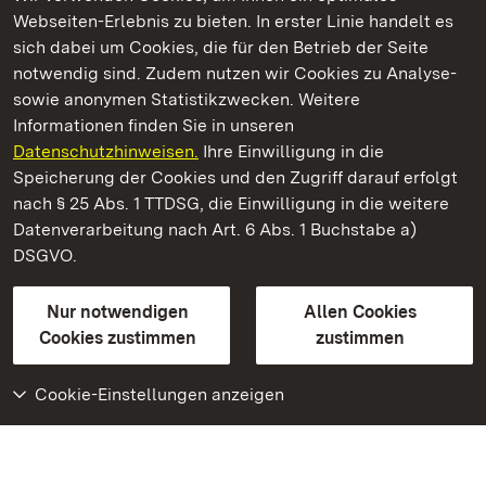
Webseiten-Erlebnis zu bieten. In erster Linie handelt es
Kommen. Staunen. Genießen.
sich dabei um Cookies, die für den Betrieb der Seite
notwendig sind. Zudem nutzen wir Cookies zu Analyse-
sowie anonymen Statistikzwecken. Weitere
Informationen finden Sie in unseren
Datenschutzhinweisen.
Ihre Einwilligung in die
Residenzschloss Ludwigsburg
Speicherung der Cookies und den Zugriff darauf erfolgt
nach § 25 Abs. 1 TTDSG, die Einwilligung in die weitere
Staatliche Schlösser und Gärten Baden-Württemberg
Datenverarbeitung nach Art. 6 Abs. 1 Buchstabe a)
DSGVO.
Kontakt
FAQ
Impressum
Datenschutz
Gebärdensprache
Leichte Sprache
Erklärung zur Barrierefreiheit
Nur notwendigen
Allen Cookies
BITV-konform (geprüfte Seiten)
Cookies zustimmen
zustimmen
Cookie-Einstellungen anzeigen
Weiteres
Portal
Monumente
Besuchen Sie uns auf