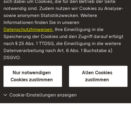
sich dabei um Cookies, die für den Betrieb der Seite
notwendig sind. Zudem nutzen wir Cookies zu Analyse-
sowie anonymen Statistikzwecken. Weitere
Informationen finden Sie in unseren
Datenschutzhinweisen.
Ihre Einwilligung in die
Residenzschloss Ludwigsburg
Speicherung der Cookies und den Zugriff darauf erfolgt
nach § 25 Abs. 1 TTDSG, die Einwilligung in die weitere
Staatliche Schlösser und Gärten Baden-Württemberg
Datenverarbeitung nach Art. 6 Abs. 1 Buchstabe a)
DSGVO.
Kontakt
FAQ
Impressum
Datenschutz
Gebärdensprache
Leichte Sprache
Erklärung zur Barrierefreiheit
Nur notwendigen
Allen Cookies
BITV-konform (geprüfte Seiten)
Cookies zustimmen
zustimmen
Cookie-Einstellungen anzeigen
Weiteres
Portal
Monumente
Besuchen Sie uns auf
Facebook
Besuchen Sie uns auf