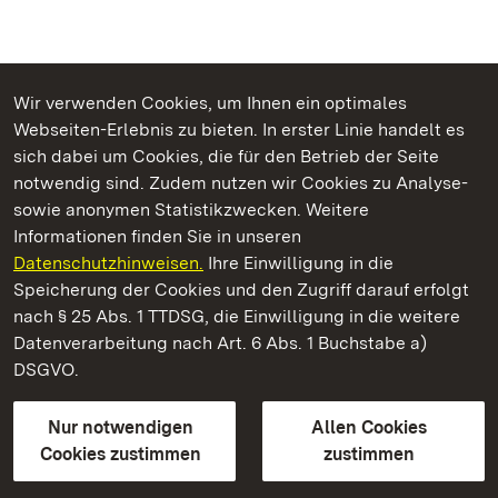
Wir verwenden Cookies, um Ihnen ein optimales
Webseiten-Erlebnis zu bieten. In erster Linie handelt es
Kommen. Staunen. Genießen.
sich dabei um Cookies, die für den Betrieb der Seite
notwendig sind. Zudem nutzen wir Cookies zu Analyse-
sowie anonymen Statistikzwecken. Weitere
Informationen finden Sie in unseren
Datenschutzhinweisen.
Ihre Einwilligung in die
Residenzschloss Ludwigsburg
Speicherung der Cookies und den Zugriff darauf erfolgt
nach § 25 Abs. 1 TTDSG, die Einwilligung in die weitere
Staatliche Schlösser und Gärten Baden-Württemberg
Datenverarbeitung nach Art. 6 Abs. 1 Buchstabe a)
DSGVO.
Kontakt
FAQ
Impressum
Datenschutz
Gebärdensprache
Leichte Sprache
Erklärung zur Barrierefreiheit
Nur notwendigen
Allen Cookies
BITV-konform (geprüfte Seiten)
Cookies zustimmen
zustimmen