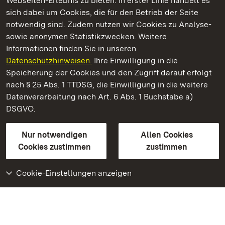
Webseiten-Erlebnis zu bieten. In erster Linie handelt es
Kommen. Staunen. Genießen.
sich dabei um Cookies, die für den Betrieb der Seite
notwendig sind. Zudem nutzen wir Cookies zu Analyse-
sowie anonymen Statistikzwecken. Weitere
Informationen finden Sie in unseren
Datenschutzhinweisen.
Ihre Einwilligung in die
Residenzschloss Ludwigsburg
Speicherung der Cookies und den Zugriff darauf erfolgt
nach § 25 Abs. 1 TTDSG, die Einwilligung in die weitere
Staatliche Schlösser und Gärten Baden-Württemberg
Datenverarbeitung nach Art. 6 Abs. 1 Buchstabe a)
DSGVO.
Kontakt
FAQ
Impressum
Datenschutz
Gebärdensprache
Leichte Sprache
Erklärung zur Barrierefreiheit
Nur notwendigen
Allen Cookies
BITV-konform (geprüfte Seiten)
Cookies zustimmen
zustimmen
Cookie-Einstellungen anzeigen
Weiteres
Portal
Monumente
Besuchen Sie uns auf
Facebook