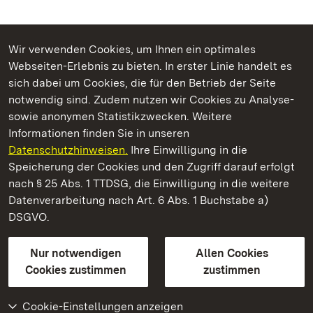
Wir verwenden Cookies, um Ihnen ein optimales
Webseiten-Erlebnis zu bieten. In erster Linie handelt es
Kommen. Staunen. Genießen.
sich dabei um Cookies, die für den Betrieb der Seite
notwendig sind. Zudem nutzen wir Cookies zu Analyse-
sowie anonymen Statistikzwecken. Weitere
Informationen finden Sie in unseren
Datenschutzhinweisen.
Ihre Einwilligung in die
Residenzschloss Ludwigsburg
Speicherung der Cookies und den Zugriff darauf erfolgt
nach § 25 Abs. 1 TTDSG, die Einwilligung in die weitere
Staatliche Schlösser und Gärten Baden-Württemberg
Datenverarbeitung nach Art. 6 Abs. 1 Buchstabe a)
DSGVO.
Kontakt
FAQ
Impressum
Datenschutz
Gebärdensprache
Leichte Sprache
Erklärung zur Barrierefreiheit
Nur notwendigen
Allen Cookies
BITV-konform (geprüfte Seiten)
Cookies zustimmen
zustimmen
Cookie-Einstellungen anzeigen
Weiteres