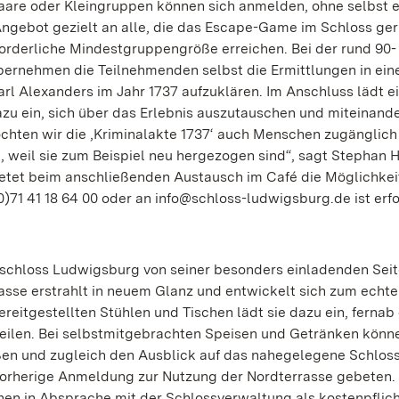
are oder Kleingruppen können sich anmelden, ohne selbst e
Angebot gezielt an alle, die das Escape-Game im Schloss ge
orderliche Mindestgruppengröße erreichen. Bei der rund 90-
bernehmen die Teilnehmenden selbst die Ermittlungen in ei
Carl Alexanders im Jahr 1737 aufzuklären. Im Anschluss lädt e
u ein, sich über das Erlebnis auszutauschen und miteinande
hten wir die ‚Kriminalakte 1737‘ auch Menschen zugänglic
 weil sie zum Beispiel neu hergezogen sind“, sagt Stephan H
etet beim anschließenden Austausch im Café die Möglichkei
)71 41 18 64 00 oder an info@schloss-ludwigsburg.de ist erfo
zschloss Ludwigsburg von seiner besonders einladenden Seit
rasse erstrahlt in neuem Glanz und entwickelt sich zum echt
eitgestellten Stühlen und Tischen lädt sie dazu ein, fernab
ilen. Bei selbstmitgebrachten Speisen und Getränken könn
en und zugleich den Ausblick auf das nahegelegene Schloss
 vorherige Anmeldung zur Nutzung der Nordterrasse gebeten.
nen in Absprache mit der Schlossverwaltung als kostenpflic