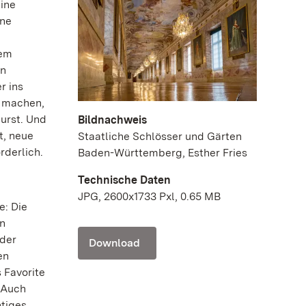
ine
rne
nem
in
r ins
h machen,
urst. Und
Bildnachweis
t, neue
Staatliche Schlösser und Gärten
rderlich.
Baden-Württemberg, Esther Fries
Technische Daten
JPG, 2600x1733 Pxl, 0.65 MB
e: Die
en
 der
Download
en
 Favorite
 Auch
htiges