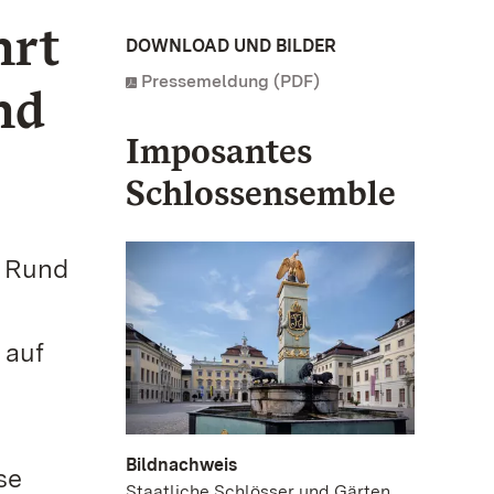
hrt
DOWNLOAD UND BILDER
Pressemeldung (PDF)
nd
Imposantes
Schlossensemble
: Rund
 auf
Bildnachweis
se
Staatliche Schlösser und Gärten