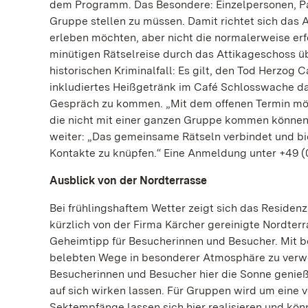
dem Programm. Das Besondere: Einzelpersonen, Pa
Gruppe stellen zu müssen. Damit richtet sich das 
erleben möchten, aber nicht die normalerweise erf
minütigen Rätselreise durch das Attikageschoss ü
historischen Kriminalfall: Es gilt, den Tod Herzog 
inkludiertes Heißgetränk im Café Schlosswache daz
Gespräch zu kommen. „Mit dem offenen Termin möc
die nicht mit einer ganzen Gruppe kommen können,
weiter: „Das gemeinsame Rätseln verbindet und bi
Kontakte zu knüpfen.“ Eine Anmeldung unter +49 (0
Ausblick von der Nordterrasse
Bei frühlingshaftem Wetter zeigt sich das Residen
kürzlich von der Firma Kärcher gereinigte Nordter
Geheimtipp für Besucherinnen und Besucher. Mit ber
belebten Wege in besonderer Atmosphäre zu verwe
Besucherinnen und Besucher hier die Sonne genieß
auf sich wirken lassen. Für Gruppen wird um eine
Sektempfänge lassen sich hier realisieren und kön