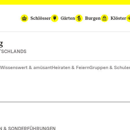
Schlösser
Gärten
Burgen
Klöster
g
UTSCHLANDS
Wissenswert & amüsant
Heiraten & Feiern
Gruppen & Schule
EN & SONDERFÜHRUNGEN