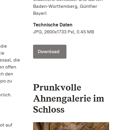
Baden-Württemberg, Günther
Bayerl
Technische Daten
JPG, 2600x1733 Pxl, 0.45 MB
 die
Download
ie
esaal, die
n offen.
ch den
mpo zu
Prunkvolle
rlich.
Ahnengalerie im
Schloss
ot auf