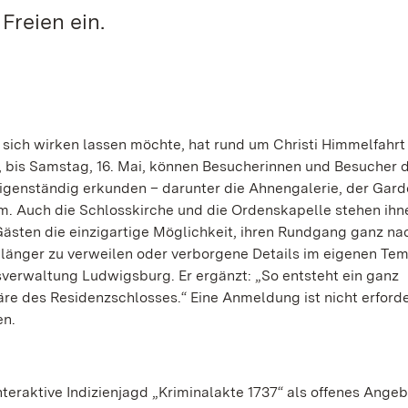
Freien ein.
sich wirken lassen möchte, hat rund um Christi Himmelfahrt
, bis Samstag, 16. Mai, können Besucherinnen und Besucher d
igenständig erkunden – darunter die Ahnengalerie, der Gard
 Auch die Schlosskirche und die Ordenskapelle stehen ihne
Gästen die einzigartige Möglichkeit, ihren Rundgang ganz na
n länger zu verweilen oder verborgene Details im eigenen Te
sverwaltung Ludwigsburg. Er ergänzt: „So entsteht ein ganz
e des Residenzschlosses.“ Eine Anmeldung ist nicht erforde
en.
nteraktive Indizienjagd „Kriminalakte 1737“ als offenes Angeb