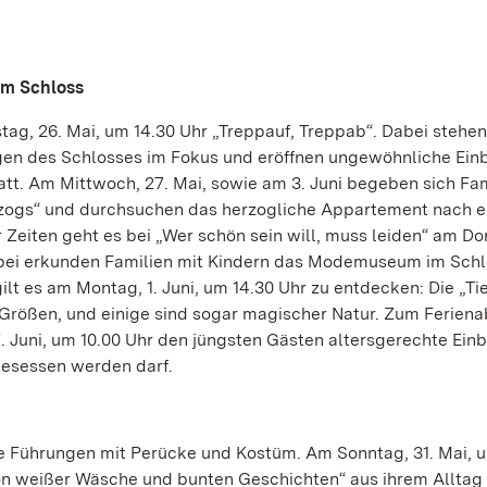
im Schloss
g, 26. Mai, um 14.30 Uhr „Treppauf, Treppab“. Dabei stehen
n des Schlosses im Fokus und eröffnen ungewöhnliche Einbl
statt. Am Mittwoch, 27. Mai, sowie am 3. Juni begeben sich Fa
rzogs“ und durchsuchen das herzogliche Appartement nach e
 Zeiten geht es bei „Wer schön sein will, muss leiden“ am Do
 Dabei erkunden Familien mit Kindern das Modemuseum im Schl
t es am Montag, 1. Juni, um 14.30 Uhr zu entdecken: Die „Ti
Größen, und einige sind sogar magischer Natur. Zum Ferien
 Juni, um 10.00 Uhr den jüngsten Gästen altersgerechte Einb
gesessen werden darf.
Führungen mit Perücke und Kostüm. Am Sonntag, 31. Mai, u
on weißer Wäsche und bunten Geschichten“ aus ihrem Alltag