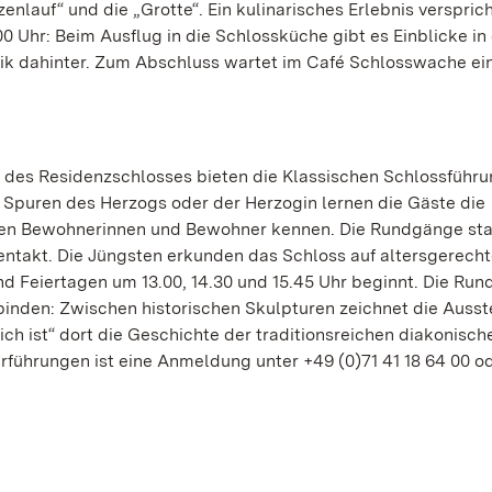
nlauf“ und die „Grotte“. Ein kulinarisches Erlebnis verspric
 Uhr: Beim Ausflug in die Schlossküche gibt es Einblicke in 
k dahinter. Zum Abschluss wartet im Café Schlosswache ein
n des Residenzschlosses bieten die Klassischen Schlossführu
Spuren des Herzogs oder der Herzogin lernen die Gäste die
igen Bewohnerinnen und Bewohner kennen. Die Rundgänge sta
entakt. Die Jüngsten erkunden das Schloss auf altersgerech
und Feiertagen um 13.00, 14.30 und 15.45 Uhr beginnt. Die Ru
binden: Zwischen historischen Skulpturen zeichnet die Ausst
ich ist“ dort die Geschichte der traditionsreichen diakonisch
nderführungen ist eine Anmeldung unter +49 (0)71 41 18 64 00 o