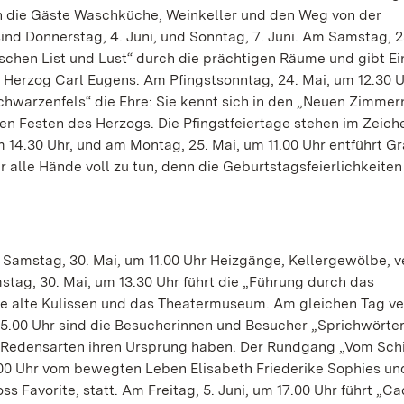
 die Gäste Waschküche, Weinkeller und den Weg von der
ind Donnerstag, 4. Juni, und Sonntag, 7. Juni. Am Samstag, 2
schen List und Lust“ durch die prächtigen Räume und gibt Ei
erzog Carl Eugens. Am Pfingstsonntag, 24. Mai, um 12.30 U
Schwarzenfels“ die Ehre: Sie kennt sich in den „Neuen Zimmer
n Festen des Herzogs. Die Pfingstfeiertage stehen im Zeich
m 14.30 Uhr, und am Montag, 25. Mai, um 11.00 Uhr entführt Gr
r alle Hände voll zu tun, denn die Geburtstagsfeierlichkeiten
m Samstag, 30. Mai, um 11.00 Uhr Heizgänge, Kellergewölbe, v
tag, 30. Mai, um 13.30 Uhr führt die „Führung durch das
re alte Kulissen und das Theatermuseum. Am gleichen Tag v
5.00 Uhr sind die Besucherinnen und Besucher „Sprichwörter
e Redensarten ihren Ursprung haben. Der Rundgang „Vom Sch
1.00 Uhr vom bewegten Leben Elisabeth Friederike Sophies un
 Favorite, statt. Am Freitag, 5. Juni, um 17.00 Uhr führt „Ca