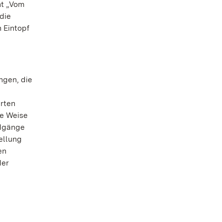
ht „Vom
die
 Eintopf
ngen, die
rten
te Weise
ndgänge
ellung
en
der