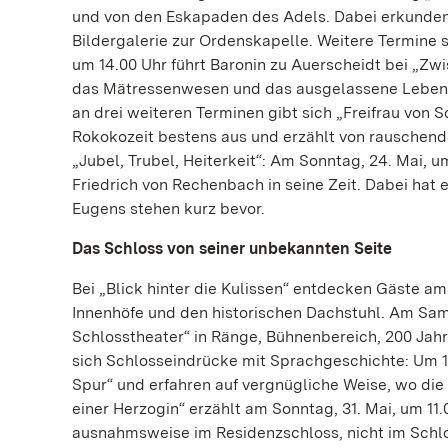
und von den Eskapaden des Adels. Dabei erkunden
Bildergalerie zur Ordenskapelle. Weitere Termine s
um 14.00 Uhr führt Baronin zu Auerscheidt bei „Zwi
das Mätressenwesen und das ausgelassene Leben H
an drei weiteren Terminen gibt sich „Freifrau von 
Rokokozeit bestens aus und erzählt von rauschende
„Jubel, Trubel, Heiterkeit“: Am Sonntag, 24. Mai, u
Friedrich von Rechenbach in seine Zeit. Dabei hat e
Eugens stehen kurz bevor.
Das Schloss von seiner unbekannten Seite
Bei „Blick hinter die Kulissen“ entdecken Gäste a
Innenhöfe und den historischen Dachstuhl. Am Sams
Schlosstheater“ in Ränge, Bühnenbereich, 200 Jah
sich Schlosseindrücke mit Sprachgeschichte: Um 1
Spur“ und erfahren auf vergnügliche Weise, wo di
einer Herzogin“ erzählt am Sonntag, 31. Mai, um 1
ausnahmsweise im Residenzschloss, nicht im Schloss