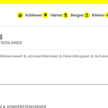
Schlösser
Gärten
Burgen
Klöster
g
UTSCHLANDS
Wissenswert & amüsant
Heiraten & Feiern
Gruppen & Schule
EN & SONDERFÜHRUNGEN