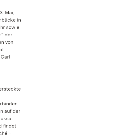
3. Mai,
nblicke in
hr sowie
n“ der
en von
af
 Carl
ersteckte
erbinden
n auf der
icksal
d findet
ché =