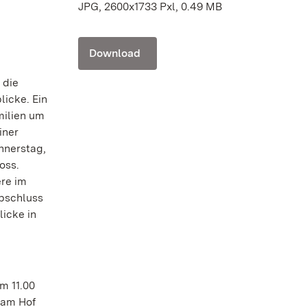
JPG, 2600x1733 Pxl, 0.49 MB
Download
 die
icke. Ein
milien um
iner
nnerstag,
oss.
ere im
abschluss
licke in
m 11.00
 am Hof