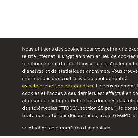
Nous utilisons des cookies pour vous offrir une ex
le site Internet. Il s’agit en premier lieu de cookie
fonctionnement du site. Nous utilisons également d
d’analyse et de statistiques anonymes. Vous trouv
Châteaux et jardins publics du Bade-Wurtem
informations dans notre avis de confidentialité.
avis de protection des données.
Le consentement à
cookies et l’accès à ces derniers est effectué en co
allemande sur la protection des données des télé
des télémédias (TTDSG), section 25 par. 1, le con
Château résidentiel de Ludwigsburg
traitement ultérieur des données, avec le RGPD, art.
Afficher les paramètres des cookies