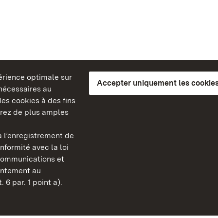
périence optimale sur
Accepter uniquement les cookies
s nécessaires au
es cookies à des fins
erez de plus amples
berg
 l’enregistrement de
Châteaux et jardins publ
nformité avec la loi
Bade-Wurtemberg
communications et
Contact et informations
sentement au
FAQ et réponses
 6 par. 1 point a).
Mentions légales
Protection des données
Explications sur l’accessi