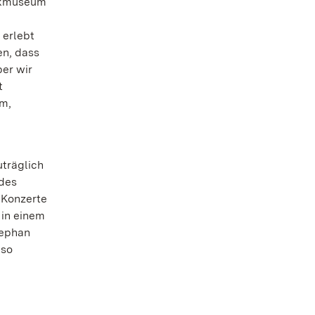
mikmuseum
 erlebt
en, dass
er wir
t
m,
träglich
 des
 Konzerte
 in einem
tephan
 so