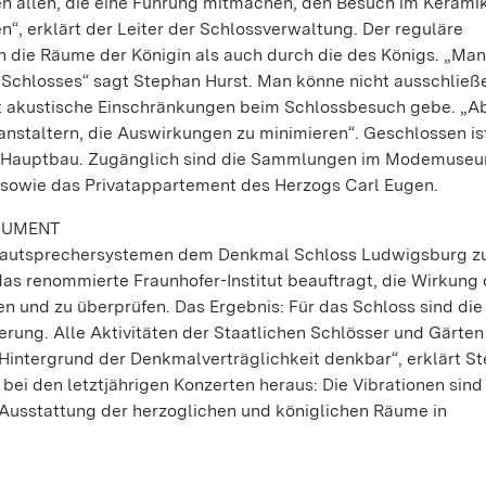
gen allen, die eine Führung mitmachen, den Besuch im Kera
, erklärt der Leiter der Schlossverwaltung. Der reguläre
die Räume der Königin als auch durch die des Königs. „Man
 Schlosses“ sagt Stephan Hurst. Man könne nicht ausschließ
lt akustische Einschränkungen beim Schlossbesuch gebe. „Ab
nstaltern, die Auswirkungen zu minimieren“. Geschlossen is
en Hauptbau. Zugänglich sind die Sammlungen im Modemuseu
owie das Privatappartement des Herzogs Carl Eugen.
NUMENT
 Lautsprechersystemen dem Denkmal Schloss Ludwigsburg zu
das renommierte Fraunhofer-Institut beauftragt, die Wirkung
en und zu überprüfen. Das Ergebnis: Für das Schloss sind die
erung. Alle Aktivitäten der Staatlichen Schlösser und Gärten
Hintergrund der Denkmalverträglichkeit denkbar“, erklärt S
 bei den letztjährigen Konzerten heraus: Die Vibrationen sind
Ausstattung der herzoglichen und königlichen Räume in