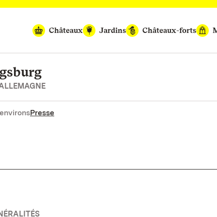
Châteaux
Jardins
Châteaux-forts
M
igsburg
’ALLEMAGNE
environs
Presse
NÉRALITÉS