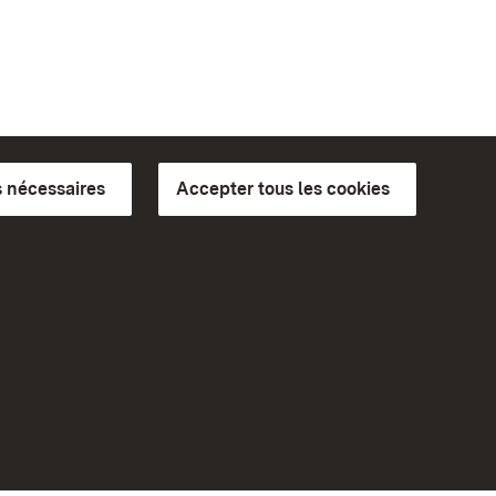
 nécessaires
Accepter tous les cookies
ics du
plus loin
Accueil
Monuments
Rendez-nous visite sur
Facebook
Rendez-nous visite sur
Instagram
bilité