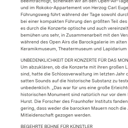
beeinträchtigt, schenken wir an den Open-Air-Ta
und im Rokoko-Appartement von Herzog Carl Eugen“
Führungsweg führt während der Tage sowohl durch 
bei einer kompakten Führung den größten Teil des
es durch die Konzerte optische und auch vereinze
bemühen uns sehr, in Zusammenarbeit mit den Vera
während des Open Airs die Barockgalerie im alt
Keramikmuseum, Theatermuseum und Lapidarium s
UNBEDENKLICHKEIT DER KONZERTE FÜR DAS MO
Um abzuklären, ob die Konzerte mit ihren großen
sind, hatte die Schlossverwaltung im letzten Jahr 
satten Sounds auf die historische Substanz zu test
unbedenklich. „Das war für uns eine große Erleicht
historischen Monument sind natürlich nur vor dem 
Hurst. Die Forscher des Fraunhofer Instituts fanden
gering, dass weder die barocken Mauern noch die 
Mitleidenschaft gezogen werden.
BEGEHRTE BÜHNE FÜR KÜNSTLER