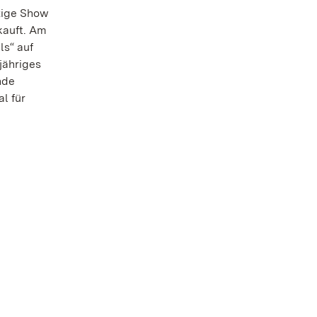
nzige Show
kauft. Am
ls“ auf
jähriges
nde
l für