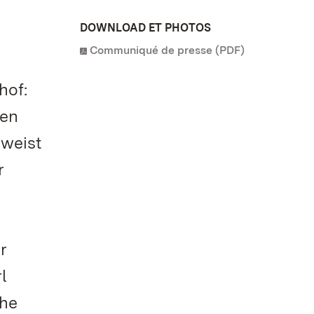
DOWNLOAD ET PHOTOS
Communiqué de presse (PDF)
hof:
len
 weist
r
r
l
che