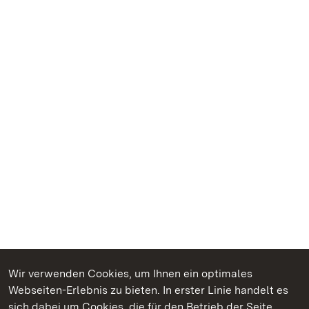
Wir verwenden Cookies, um Ihnen ein optimales
Webseiten-Erlebnis zu bieten. In erster Linie handelt es
Kommen. Staunen. Genießen.
sich dabei um Cookies, die für den Betrieb der Seite