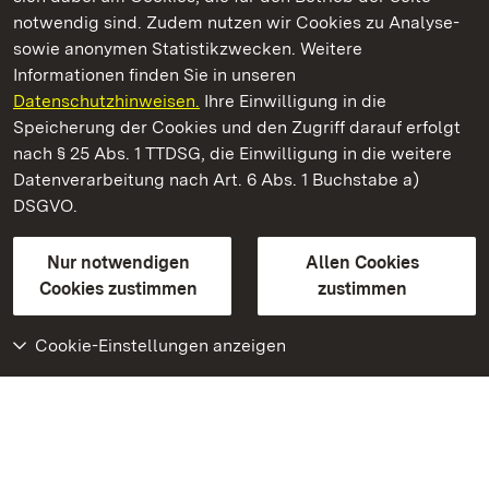
notwendig sind. Zudem nutzen wir Cookies zu Analyse-
sowie anonymen Statistikzwecken. Weitere
Informationen finden Sie in unseren
Datenschutzhinweisen.
Ihre Einwilligung in die
Residenzschloss Ludwigsburg
Speicherung der Cookies und den Zugriff darauf erfolgt
nach § 25 Abs. 1 TTDSG, die Einwilligung in die weitere
Staatliche Schlösser und Gärten Baden-Württemberg
Datenverarbeitung nach Art. 6 Abs. 1 Buchstabe a)
DSGVO.
Kontakt
FAQ
Impressum
Datenschutz
Gebärdensprache
Leichte Sprache
Erklärung zur Barrierefreiheit
Nur notwendigen
Allen Cookies
BITV-konform (geprüfte Seiten)
Cookies zustimmen
zustimmen
Cookie-Einstellungen anzeigen
Weiteres
Portal
Monumente
Besuchen Sie uns auf
Facebook
Besuchen Sie uns auf