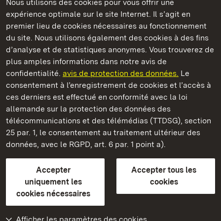
Nous utilisons des cookies pour vous offrir une
Châteaux et jardins publics du Bade-Wurtemberg
expérience optimale sur le site Internet. Il s’agit en
premier lieu de cookies nécessaires au fonctionnement
du site. Nous utilisons également des cookies à des fins
d’analyse et de statistiques anonymes. Vous trouverez de
plus amples informations dans notre avis de
Château résidentiel de Ludwigsburg
confidentialité.
avis de protection des données.
Le
consentement à l’enregistrement de cookies et l’accès à
Châteaux et jardins publics du Bade-Wurtemberg
ces derniers est effectué en conformité avec la loi
allemande sur la protection des données des
Contact et informations
FAQ et réponses
Mentions légales
télécommunications et des télémédias (TTDSG), section
Protection des données
25 par. 1, le consentement au traitement ultérieur des
Explications sur l’accessibilité
données, avec le RGPD, art. 6 par. 1 point a).
BITV-konform (geprüfte Seiten)
Accepter
Accepter tous les
plus loin
uniquement les
cookies
cookies nécessaires
Accueil
Monuments
Afficher les paramètres des cookies
Rendez-nous visite